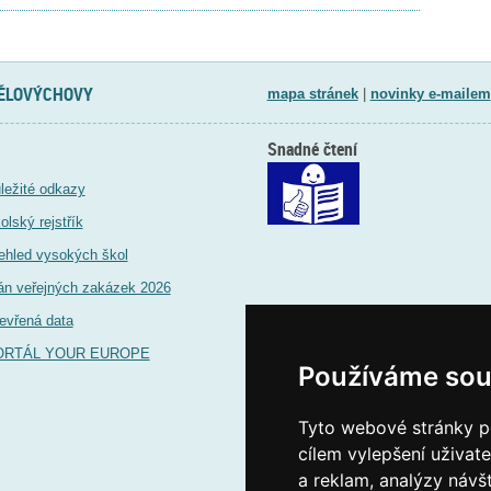
TĚLOVÝCHOVY
mapa stránek
|
novinky e-mailem
Snadné čtení
ležité odkazy
olský rejstřík
ehled vysokých škol
án veřejných zakázek 2026
evřená data
ORTÁL YOUR EUROPE
Používáme sou
Tyto webové stránky po
cílem vylepšení uživat
a reklam, analýzy návš