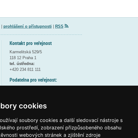
|
prohlášení o přístupnosti
|
RSS
Kontakt pro veřejnost
Karmelitská 529/5
118 12 Praha 1
tel. ústředna:
+420 234 811 111
Podatelna pro veřejnost:
pondělí a středa - 7:30-17:00
úterý a čtvrtek - 7:30-15:30
pátek - 7:30-14:00
bory cookies
8:30 - 9:30 - bezpečnostní přestávka
(více informací
ZDE
)
užívají soubory cookies a další sledovací nástroje s
elského prostředí, zobrazení přizpůsobeného obsahu
Elektronická podatelna:
těvnosti webových stránek a zjištění zdroje
posta@msmt.gov.cz