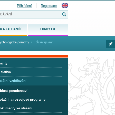
Přihlášení
Registrace
U A ZAHRANIČÍ
FONDY EU
ychologické poradny
⁄
Ústecký kraj
ality
slativa
ciální vzdělávání
blast poradenství
otační a rozvojové programy
okumenty ke stažení