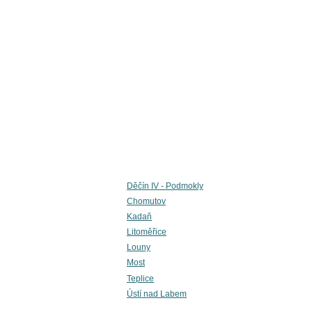
Děčín IV - Podmokly
Chomutov
Kadaň
Litoměřice
Louny
Most
Teplice
Ústí nad Labem