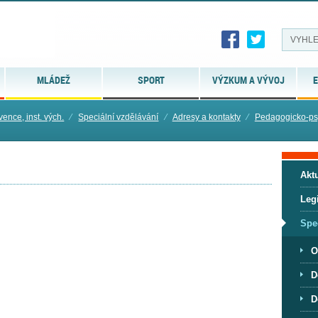
MLÁDEŽ
SPORT
VÝZKUM A VÝVOJ
E
vence, inst. vých.
⁄
Speciální vzdělávání
⁄
Adresy a kontakty
⁄
Pedagogicko-ps
Aktu
Legi
Spe
O
D
D