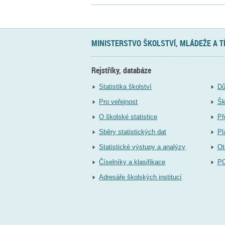
MINISTERSTVO ŠKOLSTVÍ, MLÁDEŽE A 
Rejstříky, databáze
Statistika školství
Dů
Pro veřejnost
Šk
O školské statistice
Př
Sběry statistických dat
Pl
Statistické výstupy a analýzy
Ot
Číselníky a klasifikace
P
Adresáře školských institucí