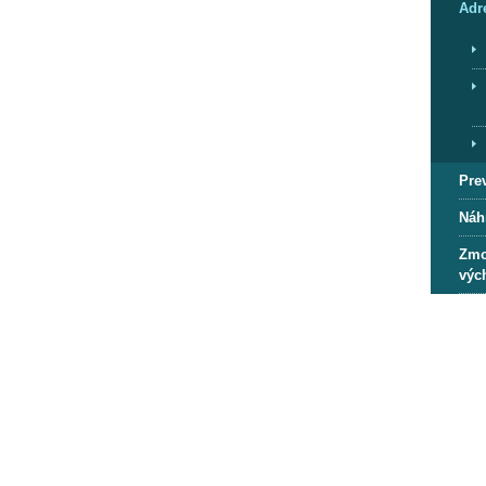
Adr
Pre
Náh
Zmo
výc