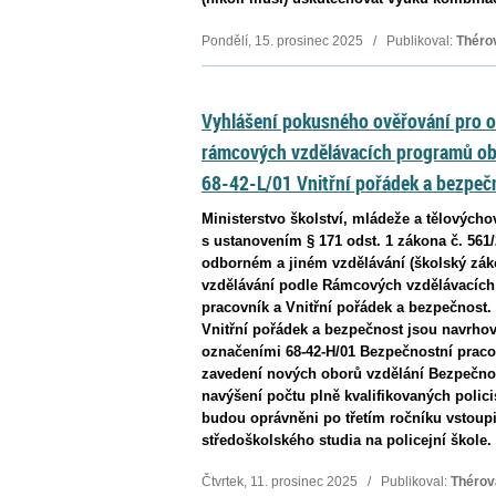
Pondělí, 15. prosinec 2025 / Publikoval:
Théro
Vyhlášení pokusného ověřování pro o
rámcových vzdělávacích programů ob
68-42-L/01 Vnitřní pořádek a bezpeč
Ministerstvo školství, mládeže a tělovýcho
s ustanovením § 171 odst. 1 zákona č. 561
odborném a jiném vzdělávání (školský zák
vzdělávání podle Rámcových vzdělávacíc
pracovník a Vnitřní pořádek a bezpečnost
Vnitřní pořádek a bezpečnost jsou navrhov
označeními 68-42-H/01 Bezpečnostní pracov
zavedení nových oborů vzdělání Bezpečnos
navýšení počtu plně kvalifikovaných polic
budou oprávněni po třetím ročníku vstoupi
středoškolského studia na policejní škole.
Čtvrtek, 11. prosinec 2025 / Publikoval:
Thérov