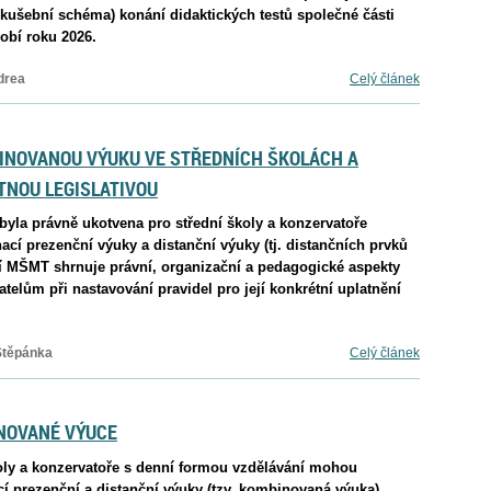
zkušební schéma) konání didaktických testů společné části
dobí roku 2026.
drea
Celý článek
INOVANOU VÝUKU VE STŘEDNÍCH ŠKOLÁCH A
TNOU LEGISLATIVOU
byla právně ukotvena pro střední školy a konzervatoře
cí prezenční výuky a distanční výuky (tj. distančních prvků
 MŠMT shrnuje právní, organizační a pedagogické aspekty
elům při nastavování pravidel pro její konkrétní uplatnění
Štěpánka
Celý článek
INOVANÉ VÝUCE
školy a konzervatoře s denní formou vzdělávání mohou
í prezenční a distanční výuky (tzv. kombinovaná výuka).