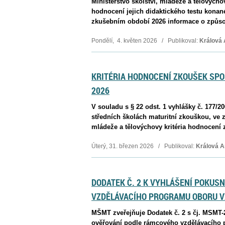
Ministerstvo školství, mládeže a tělovýc
hodnocení jejich didaktického testu konan
zkušebním období 2026 informace o způsob
Pondělí, 4. květen 2026 / Publikoval:
Králová
KRITÉRIA HODNOCENÍ ZKOUŠEK SPO
2026
V souladu s § 22 odst. 1 vyhlášky č. 177/
středních školách maturitní zkouškou, ve z
mládeže a tělovýchovy kritéria hodnocení 
Úterý, 31. březen 2026 / Publikoval:
Králová A
DODATEK Č. 2 K VYHLÁŠENÍ POKUS
VZDĚLÁVACÍHO PROGRAMU OBORU V
MŠMT zveřejňuje Dodatek č. 2 s čj. MSMT-
ověřování podle rámcového vzdělávacího 