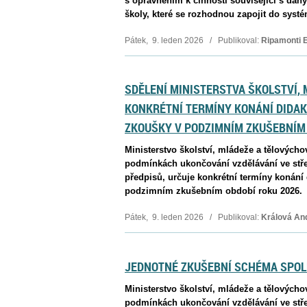
s oprávněním k činnosti související s dan
školy, které se rozhodnou zapojit do syst
Pátek, 9. leden 2026 / Publikoval:
Ripamonti 
SDĚLENÍ MINISTERSTVA ŠKOLSTVÍ, 
KONKRÉTNÍ TERMÍNY KONÁNÍ DIDAK
ZKOUŠKY V PODZIMNÍM ZKUŠEBNÍM 
Ministerstvo školství, mládeže a tělovýchov
podmínkách ukončování vzdělávání ve stře
předpisů, určuje konkrétní termíny konání 
podzimním zkušebním období roku 2026.
Pátek, 9. leden 2026 / Publikoval:
Králová An
JEDNOTNÉ ZKUŠEBNÍ SCHÉMA SPOLE
Ministerstvo školství, mládeže a tělovýchov
podmínkách ukončování vzdělávání ve stře