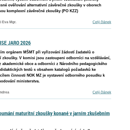
sné ověřování alternativní závěrečné zkoušky v oborech
rmou komplexní závěrečné zkoušky (PO KZZ)
i Eva Mgr.
Celý článek
SE JARO 2026
ím orgánem MŠMT při vyřizování žádostí žadatelů o
 zkoušky. V komisi jsou zastoupeni odborníci na vzdělávání,
ů z akademické obce a odborníci z Národního pedagogického
u didaktických testů s obsahem katalogů požadavků ke
m cílem činnosti NOK MZ je vystavení odborného posudku k
zhodování ministerstva.
ndrea
Celý článek
umání maturitní zkoušky konané v jarním zkušebním