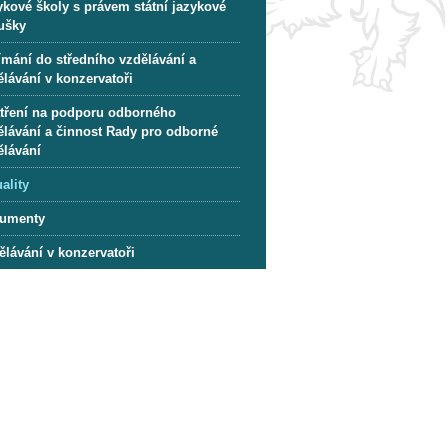
ykové školy s právem státní jazykové
ušky
ímání do středního vzdělávání a
lávání v konzervatoři
tření na podporu odborného
ělávání a činnost Rady pro odborné
ělávání
ality
umenty
ělávání v konzervatoři