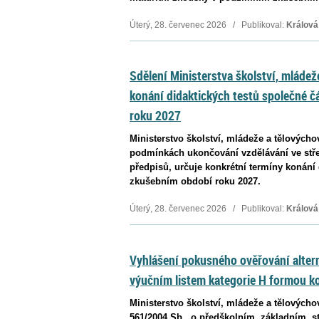
Úterý, 28. červenec 2026 / Publikoval:
Králová
Sdělení Ministerstva školství, mládež
konání didaktických testů společné č
roku 2027
Ministerstvo školství, mládeže a tělovýchov
podmínkách ukončování vzdělávání ve stře
předpisů, určuje konkrétní termíny konání 
zkušebním období roku 2027.
Úterý, 28. červenec 2026 / Publikoval:
Králová
Vyhlášení pokusného ověřování altern
výučním listem kategorie H formou k
Ministerstvo školství, mládeže a tělovýcho
561/2004 Sb., o předškolním, základním, 