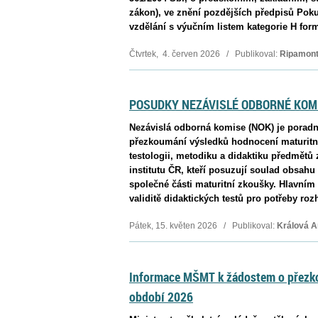
zákon), ve znění pozdějších předpisů Poku
vzdělání s výučním listem kategorie H fo
Čtvrtek, 4. červen 2026 / Publikoval:
Ripamont
POSUDKY NEZÁVISLÉ ODBORNÉ KOMI
Nezávislá odborná komise (NOK) je poradn
přezkoumání výsledků hodnocení maturitní
testologii, metodiku a didaktiku předmět
institutu ČR, kteří posuzují soulad obsah
společné části maturitní zkoušky. Hlavní
validitě didaktických testů pro potřeby ro
Pátek, 15. květen 2026 / Publikoval:
Králová A
Informace MŠMT k žádostem o přezko
období 2026