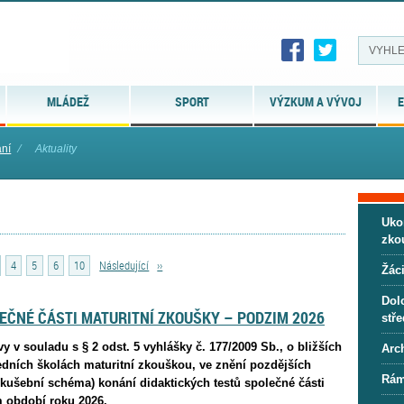
MLÁDEŽ
SPORT
VÝZKUM A VÝVOJ
E
ání
⁄
Aktuality
Uko
zko
4
5
6
10
Následující
››
Žáci
Dol
ČNÉ ČÁSTI MATURITNÍ ZKOUŠKY – PODZIM 2026
stře
y v souladu s § 2 odst. 5 vyhlášky č. 177/2009 Sb., o bližších
Arc
dních školách maturitní zkouškou, ve znění pozdějších
Rám
zkušební schéma) konání didaktických testů společné části
m období roku 2026.