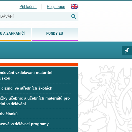
Přihlášení
Registrace
U A ZAHRANIČÍ
FONDY EU
nčování vzdělávání maturitní
uškou
 cizinci ve středních školách
ožky učebnic a učebních materiálů pro
dní vzdělávání
hiv článků
cové vzdělávací programy