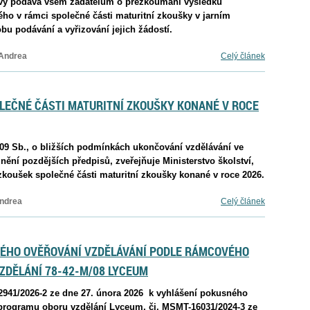
hovy podává všem žadatelům o přezkoumání výsledku
ého v rámci společné části maturitní zkoušky v jarním
u podávání a vyřizování jejich žádostí.
 Andrea
Celý článek
LEČNÉ ČÁSTI MATURITNÍ ZKOUŠKY KONANÉ V ROCE
2009 Sb., o bližších podmínkách ukončování vzdělávání ve
nění pozdějších předpisů, zveřejňuje Ministerstvo školství,
zkoušek společné části maturitní zkoušky konané v roce 2026.
ndrea
Celý článek
NÉHO OVĚŘOVÁNÍ VZDĚLÁVÁNÍ PODLE RÁMCOVÉHO
ZDĚLÁNÍ 78-42-M/08 LYCEUM
2941/2026-2 ze dne 27. února 2026 k vyhlášení pokusného
programu oboru vzdělání Lyceum, čj. MSMT-16031/2024-3 ze