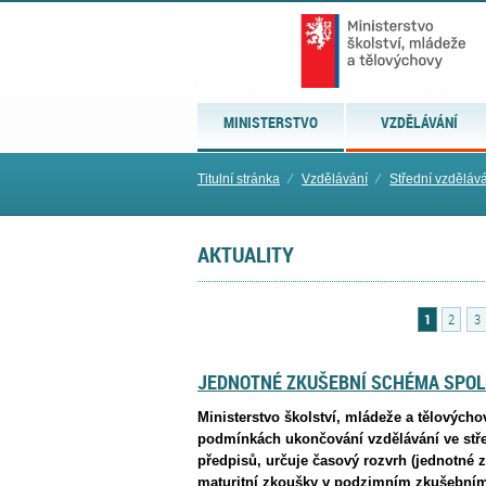
MINISTERSTVO
VZDĚLÁVÁNÍ
Titulní stránka
⁄
Vzdělávání
⁄
Střední vzděláv
AKTUALITY
1
2
3
JEDNOTNÉ ZKUŠEBNÍ SCHÉMA SPOLE
Ministerstvo školství, mládeže a tělovýchov
podmínkách ukončování vzdělávání ve stře
předpisů, určuje časový rozvrh (jednotné 
maturitní zkoušky v podzimním zkušební