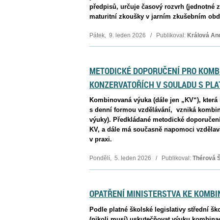
předpisů, určuje časový rozvrh (jednotné 
maturitní zkoušky v jarním zkušebním ob
Pátek, 9. leden 2026 / Publikoval:
Králová An
METODICKÉ DOPORUČENÍ PRO KOMB
KONZERVATOŘÍCH V SOULADU S PLA
Kombinovaná výuka (dále jen „KV“), která 
s denní formou vzdělávání, vzniká kombina
výuky). Předkládané metodické doporučení
KV, a dále má současně napomoci vzdělavat
v praxi.
Pondělí, 5. leden 2026 / Publikoval:
Thérová 
OPATŘENÍ MINISTERSTVA KE KOMB
Podle platné školské legislativy střední 
(nikoli musí) uskutečňovat výuku kombinac