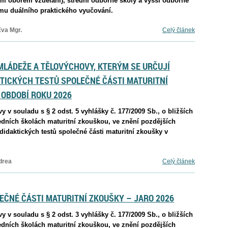
ým oborem vzdělání), střední odborné školy a vyšší odborné
ému duálního praktického vyučování.
Eva Mgr.
Celý článek
MLÁDEŽE A TĚLOVÝCHOVY, KTERÝM SE URČUJÍ
TICKÝCH TESTŮ SPOLEČNÉ ČÁSTI MATURITNÍ
OBDOBÍ ROKU 2026
y v souladu s § 2 odst. 5 vyhlášky č. 177/2009 Sb., o bližších
dních školách maturitní zkouškou, ve znění pozdějších
didaktických testů společné části maturitní zkoušky v
drea
Celý článek
ČNÉ ČÁSTI MATURITNÍ ZKOUŠKY – JARO 2026
y v souladu s § 2 odst. 3 vyhlášky č. 177/2009 Sb., o bližších
dních školách maturitní zkouškou, ve znění pozdějších