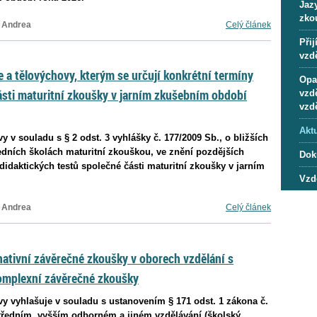
Jaz
zko
 Andrea
Celý článek
Přij
vzdě
e a tělovýchovy, kterým se určují konkrétní termíny
Opa
ásti maturitní zkoušky v jarním zkušebním období
vzd
vzd
Aktu
y v souladu s § 2 odst. 3 vyhlášky č. 177/2009 Sb., o bližších
dních školách maturitní zkouškou, ve znění pozdějších
Dok
didaktických testů společné části maturitní zkoušky v jarním
Vzd
 Andrea
Celý článek
ativní závěrečné zkoušky v oborech vzdělání s
omplexní závěrečné zkoušky
vy vyhlašuje v souladu s ustanovením § 171 odst. 1 zákona č.
středním, vyšším odborném a jiném vzdělávání (školský