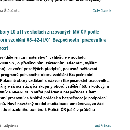
vá Štěpánka
Celý článek
bory L0 a H ve školách zřizovaných MV ČR podle
orů vzdělání 68-42-H/01 Bezpečnostní pracovník a
nost
vy (dále jen „ministerstvo“) vyhlašuje v souladu
/2004 Sb., o předškolním, základním, středním, vyšším
on), ve znění pozdějších předpisů, pokusné ověřování
h programů pokusného oboru vzdělání Bezpečnostní
. Pokusné obory vzdělání s názvem Bezpečnostní pracovník a
ány v rámci stávající skupiny oborů vzdělání 68, s kódovými
ník a 68-42-L/01 Vnitřní pořádek a bezpečnost. Cílem
tní pracovník a Vnitřní pořádek a bezpečnost je podpoření
istů. Nově navržený model studia bude umožnovat, že žáci
t do služebního poměru k Policii ČR ještě v průběhu
á Štěpánka
Celý článek