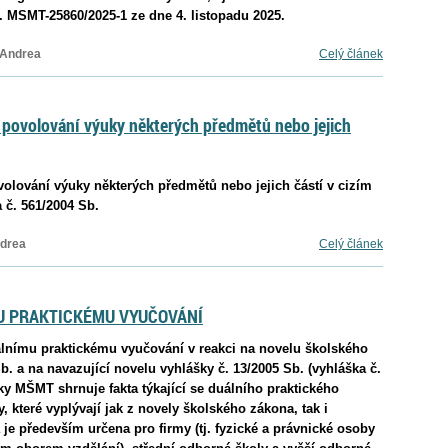
čj. MSMT-25860/2025-1 ze dne 4. listopadu 2025.
 Andrea
Celý článek
 povolování výuky některých předmětů nebo jejich
lování výuky některých předmětů nebo jejich částí v cizím
 č. 561/2004 Sb.
ndrea
Celý článek
U PRAKTICKÉMU VYUČOVÁNÍ
nímu praktickému vyučování v reakci na novelu školského
 a na navazující novelu vyhlášky č. 13/2005 Sb. (vyhláška č.
ky MŠMT shrnuje fakta týkající se duálního praktického
které vyplývají jak z novely školského zákona, tak i
 je především určena pro firmy (tj. fyzické a právnické osoby