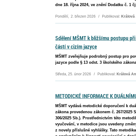
dne 18. října 2024, ve znění Dodatku č. 1 
Pondělí, 2. březen 2026 / Publikoval:
Králová
Sdělení MŠMT k bližšímu postupu při
částí v cizím jazyce
MŠMT zveřejňuje podrobný postup pro povo
jazyce podle § 13 odst. 3 školského zákona
Středa, 25. únor 2026 / Publikoval:
Králová A
METODICKÉ INFORMACE K DUÁLNÍM
MŠMT vydává metodické doporučení k duál
zákona provedenou zákonem č. 267/2025 Sb.
306/2025 Sb.). Prostřednictvím této metodi
vyučování, v metodice jsou uvedeny změny, 
z novely příslušné vyhlášky. Tato metodika