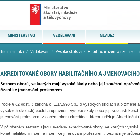
MINISTERSTVO
VZDĚLÁVÁNÍ
MLÁDEŽ
Titulní stránka
⁄
Vzdělávání
⁄
Vysoké školství
⁄
Habilitační řízení a řízení ke j
AKREDITOVANÉ OBORY HABILITAČNÍHO A JMENOVACÍHO 
Seznam oborů, ve kterých mají vysoké školy nebo její součásti oprávnění
řízení ke jmenování profesorem
Podle § 82 odst. 3 zákona č. 111/1998 Sb., o vysokých školách a o změně a
vysokých školách) podléhá oprávnění vysoké školy nebo její součásti konat ha
jmenování profesorem v daném oboru akreditaci, kterou uděluje Akreditační 
V přiloženém seznamu jsou uvedeny akreditované obory, ve kterých vysoké 
konat habilitační řízení a řízení ke jmenování profesorem. Seznam je průběž