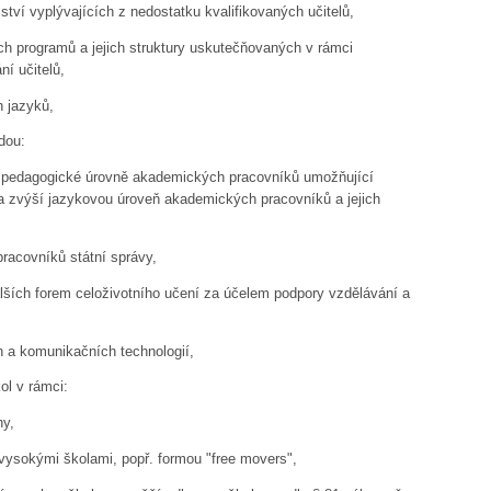
ství vyplývajících z nedostatku kvalifikovaných učitelů,
h programů a jejich struktury uskutečňovaných v rámci
ní učitelů,
h jazyků,
dou:
a pedagogické úrovně akademických pracovníků umožňující
 a zvýší jazykovou úroveň akademických pracovníků a jejich
pracovníků státní správy,
dalších forem celoživotního učení za účelem podpory vzdělávání a
 a komunikačních technologií,
ol v rámci:
hy,
 vysokými školami, popř. formou "free movers",