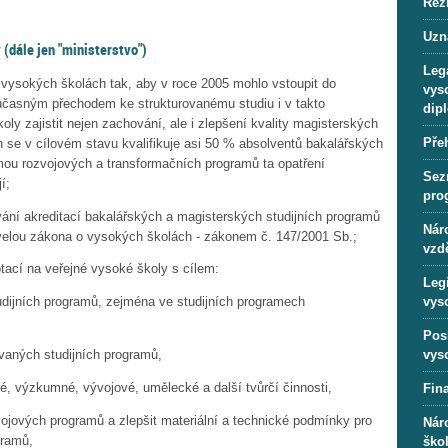
Rež
Uzn
(dále jen "ministerstvo")
Lega
 vysokých školách tak, aby v roce 2005 mohlo vstoupit do
vys
oučasným přechodem ke strukturovanému studiu i v takto
dip
y zajistit nejen zachování, ale i zlepšení kvality magisterských
Pře
h se v cílovém stavu kvalifikuje asi 50 % absolventů bakalářských
rmou rozvojových a transformačních programů ta opatření
Sez
í;
pro
vání akreditací bakalářských a magisterských studijních programů
Náro
velou zákona o vysokých školách - zákonem č. 147/2001 Sb.;
vzd
tací na veřejné vysoké školy s cílem:
Leg
vys
tudijních programů, zejména ve studijních programech
Pos
vys
ovaných studijních programů,
é, výzkumné, vývojové, umělecké a další tvůrčí činnosti,
Fin
vojových programů a zlepšit materiální a technické podmínky pro
Nár
gramů,
ško