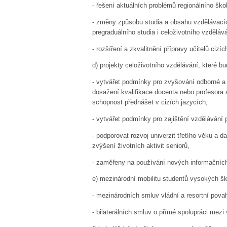
-
řešení aktuálních problémů regionálního škol
-
změny způsobu studia a obsahu vzdělávacíc
pregraduálního studia i celoživotního vzdělává
-
rozšíření a zkvalitnění přípravy učitelů cizíc
d)
projekty celoživotního vzdělávání, které bu
-
vytvářet podmínky pro zvyšování odborné 
dosažení kvalifikace docenta nebo profesora
schopnost přednášet v cizích jazycích,
-
vytvářet podmínky pro zajištění vzdělávání 
-
podporovat rozvoj univerzit třetího věku a 
zvýšení životních aktivit seniorů,
-
zaměřeny na používání nových informačních
e)
mezinárodní mobilitu studentů vysokých šk
-
mezinárodních smluv vládní a resortní pova
-
bilaterálních smluv o přímé spolupráci mezi