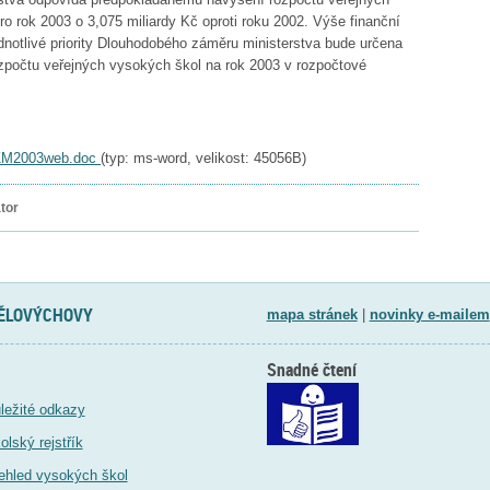
 rok 2003 o 3,075 miliardy Kč oproti roku 2002. Výše finanční
ednotlivé priority Dlouhodobého záměru ministerstva bude určena
ozpočtu veřejných vysokých škol na rok 2003 v rozpočtové
DZM2003web.doc
(typ: ms-word, velikost: 45056B)
tor
TĚLOVÝCHOVY
mapa stránek
|
novinky e-mailem
Snadné čtení
ležité odkazy
olský rejstřík
ehled vysokých škol