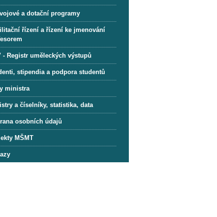
vojové a dotační programy
litační řízení a řízení ke jmenování
fesorem
 - Registr uměleckých výstupů
denti, stipendia a podpora studentů
y ministra
stry a číselníky, statistika, data
rana osobních údajů
jekty MŠMT
azy