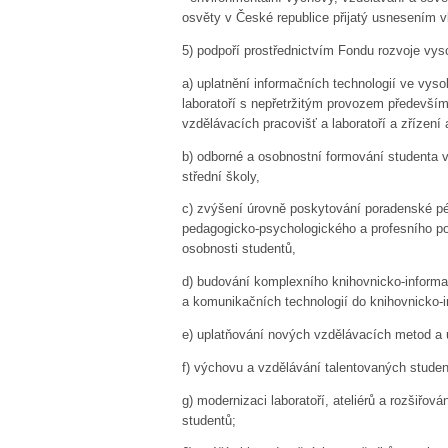
osvěty v České republice přijatý usnesením v
5)
podpoří prostřednictvím Fondu rozvoje vys
a)
uplatnění informačních technologií ve vy
laboratoří s nepřetržitým provozem především
vzdělávacích pracovišť a laboratoří a zřízení
b)
odborné a osobnostní formování studenta v
střední školy,
c)
zvýšení úrovně poskytování poradenské pé
pedagogicko-psychologického a profesního po
osobnosti studentů,
d)
budování komplexního knihovnicko-inform
a komunikačních technologií do knihovnicko-
e)
uplatňování nových vzdělávacích metod a
f)
výchovu a vzdělávání talentovaných studen
g)
modernizaci laboratoří, ateliérů a rozšiřov
studentů;