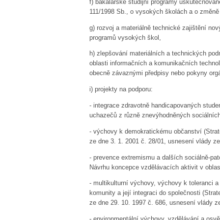
f)
bakalářské studijní programy uskutečňovan
111/1998 Sb., o vysokých školách a o změně 
g)
rozvoj a materiálně technické zajištění nov
programů vysokých škol,
h)
zlepšování materiálních a technických pod
oblasti informačních a komunikačních technol
obecně závaznými předpisy nebo pokyny orgá
i)
projekty na podporu:
-
integrace zdravotně handicapovaných student
uchazečů z různě znevýhodněných sociálních
-
výchovy k demokratickému občanství (Strat
ze dne 3. 1. 2001 č. 28/01, usnesení vlády ze
-
prevence extremismu a dalších sociálně-pato
Návrhu koncepce vzdělávacích aktivit v oblast
-
multikulturní výchovy, výchovy k toleranci 
komunity a její integraci do společnosti (St
ze dne 29. 10. 1997 č. 686, usnesení vlády ze
-
environmentální výchovy, vzdělávání a osvě