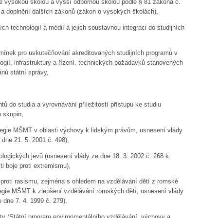
é vysokou školou a vyšší odbornou školou podle § 81 zákona č.
a doplnění dalších zákonů (zákon o vysokých školách),
ých technologií a médií a jejich soustavnou integraci do studijních
mínek pro uskutečňování akreditovaných studijních programů v
ogií, infrastruktury a řízení, technických požadavků stanovených
nů státní správy,
ů do studia a vyrovnávání příležitostí přístupu ke studiu
 skupin,
egie MŠMT v oblasti výchovy k lidským právům, usnesení vlády
 dne 21. 5. 2001 č. 498),
logických jevů (usnesení vlády ze dne 18. 3. 2002 č. 268 k
i boje proti extremismu),
a proti rasismu, zejména s ohledem na vzdělávání dětí z romské
rategie MŠMT k zlepšení vzdělávání romských dětí, usnesení vlády
 dne 7. 4. 1999 č. 279),
ty (Státní program environmentálního vzdělávání, výchovy a