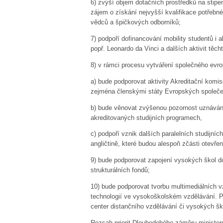
6)
zvýší objem dotačních prostředků na stipe
zájem o získání nejvyšší kvalifikace potřeb
vědců a špičkových odborníků;
7)
podpoří dofinancování mobility studentů i
popř. Leonardo da Vinci a dalších aktivit těch
8)
v rámci procesu vytváření společného evr
a)
bude podporovat aktivity Akreditační komise
zejména členskými státy Evropských společe
b)
bude věnovat zvýšenou pozornost uznávání 
akreditovaných studijních programech,
c)
podpoří vznik dalších paralelních studijn
angličtině, které budou alespoň zčásti otevřen
9)
bude podporovat zapojení vysokých škol d
strukturálních fondů;
10)
bude podporovat tvorbu multimediálních 
technologií ve vysokoškolském vzdělávání. P
center distančního vzdělávání či vysokých šk
Rozsah priorit Dlouhodobého záměru ministe