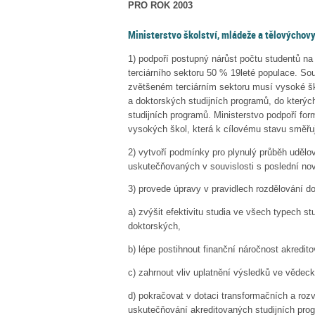
PRO ROK 2003
Ministerstvo školství, mládeže a tělovýchovy 
1)
podpoří postupný nárůst počtu studentů na
terciárního sektoru 50 % 19leté populace. S
zvětšeném terciárním sektoru musí vysoké škol
a doktorských studijních programů, do kterýc
studijních programů. Ministerstvo podpoří fo
vysokých škol, která k cílovému stavu směřuj
2)
vytvoří podmínky pro plynulý průběh udělo
uskutečňovaných v souvislosti s poslední no
3)
provede úpravy v pravidlech rozdělování do
a)
zvýšit efektivitu studia ve všech typech s
doktorských,
b)
lépe postihnout finanční náročnost akredit
c)
zahrnout vliv uplatnění výsledků ve vědeck
d)
pokračovat v dotaci transformačních a roz
uskutečňování akreditovaných studijních pro