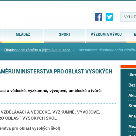
MLÁDEŽ
SPORT
VÝZKUM A VÝVOJ
E
⁄
Dlouhodobé záměry a jejich Aktualizace
⁄
Aktualizace dlouhodobého záměru m
ÁMĚRU MINISTERSTVA PRO OBLAST VYSOKÝCH
Ukra
Bez
cí a vědecké, výzkumné, vývojové, umělecké a tvůrčí
Aktu
Stra
VZDĚLÁVACÍ A VĚDECKÉ, VÝZKUMNÉ, VÝVOJOVÉ,
Anal
PRO OBLAST VYSOKÝCH ŠKOL
Mez
rstva pro oblast vysokých škol)