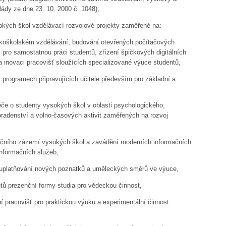
lády ze dne 23. 10. 2000 č. 1048);
okých škol vzdělávací rozvojové projekty zaměřené na:
sokoškolském vzdělávání, budování otevřených počítačových
 pro samostatnou práci studentů, zřízení špičkových digitálních
 a inovaci pracovišť sloužících specializované výuce studentů,
 programech připravujících učitele především pro základní a
če o studenty vysokých škol v oblasti psychologického,
radenství a volno-časových aktivit zaměřených na rozvoj
ačního zázemí vysokých škol a zavádění moderních informačních
informačních služeb,
 uplatňování nových poznatků a uměleckých směrů ve výuce,
tů prezenční formy studia pro vědeckou činnost,
ání pracovišť pro praktickou výuku a experimentální činnost