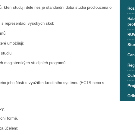
, kteří studují déle než je standardní doba studia prodloužená o
Roz
Habi
í s reprezentací vysokých škol;
pro
amů:
RUV
teré umožňují:
Stu
 studiu,
Cen
ch magisterských studijních programů,
Regi
Och
nebo jeho části s využitím kreditního systému (ECTS nebo s
Pro
Odk
vy,
ční formě,
za účelem: