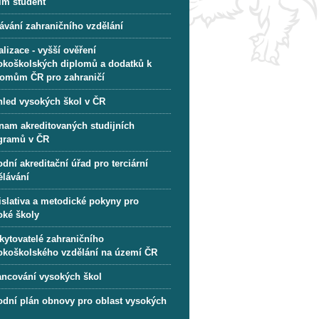
im student
ávání zahraničního vzdělání
lizace - vyšší ověření
okoškolských diplomů a dodatků k
lomům ČR pro zahraničí
hled vysokých škol v ČR
nam akreditovaných studijních
gramů v ČR
dní akreditační úřad pro terciární
ělávání
islativa a metodické pokyny pro
oké školy
kytovatelé zahraničního
okoškolského vzdělání na území ČR
ancování vysokých škol
odní plán obnovy pro oblast vysokých
l