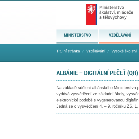
MINISTERSTVO
VZDĚLÁVÁNÍ
Titulní stránka
⁄
Vzdělávání
⁄
Vysoké školství
ALBÁNIE – DIGITÁLNÍ PEČEŤ (QR)
Na základě sdělení albánského Ministerstva pr
vydává vysvědčení ze základní školy, vysvědč
elektronické podobě s vygenerovanou digitáln
Jedná se o vysvědčení 4. – 9. ročníku ZŠ, 1.