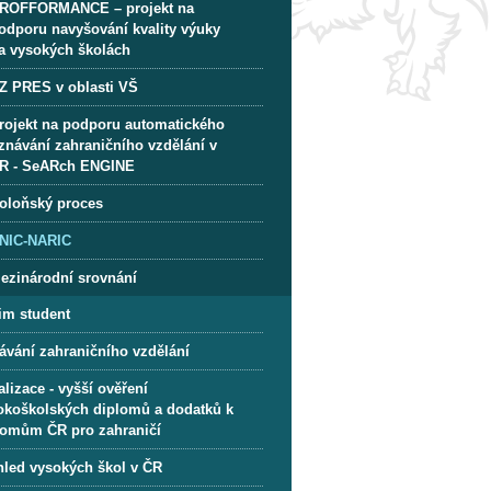
ROFFORMANCE – projekt na
odporu navyšování kvality výuky
a vysokých školách
Z PRES v oblasti VŠ
rojekt na podporu automatického
znávání zahraničního vzdělání v
R - SeARch ENGINE
oloňský proces
NIC-NARIC
ezinárodní srovnání
im student
ávání zahraničního vzdělání
lizace - vyšší ověření
okoškolských diplomů a dodatků k
lomům ČR pro zahraničí
hled vysokých škol v ČR