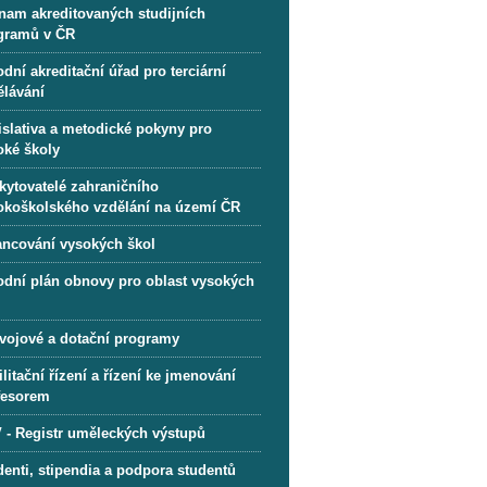
nam akreditovaných studijních
gramů v ČR
dní akreditační úřad pro terciární
ělávání
islativa a metodické pokyny pro
oké školy
kytovatelé zahraničního
okoškolského vzdělání na území ČR
ancování vysokých škol
odní plán obnovy pro oblast vysokých
l
vojové a dotační programy
litační řízení a řízení ke jmenování
fesorem
 - Registr uměleckých výstupů
denti, stipendia a podpora studentů