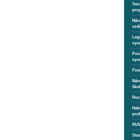
Sez
pro
Náro
vzd
Leg
vys
Pos
vys
Fin
Nár
ško
Roz
Habi
pro
RUV
Stu