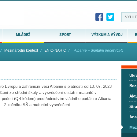
MLÁDEŽ
SPORT
VÝZKUM A VÝVOJ
E
⁄
Mezinárodní kontext
⁄
ENIC-NARIC
⁄
Albánie – digitální pečeť (QR)
Ukra
Bez
o Evropu a zahraniční věci Albánie s platností od 10. 07. 2023
ení ze střední školy a vysvědčení o státní maturitě v
Aktu
í pečetí (QR kódem) prostřednictvím vládního portálu e-Albania.
 – 2. ročníku SŠ a maturitní vysvědčení.
Stra
Anal
Mez