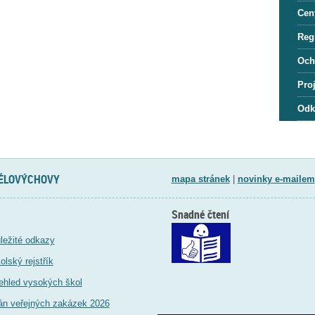
Cen
Regi
Och
Pro
Odk
TĚLOVÝCHOVY
mapa stránek
|
novinky e-mailem
Snadné čtení
ležité odkazy
olský rejstřík
ehled vysokých škol
án veřejných zakázek 2026