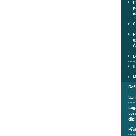
P
p
n
C
P
u
Č
B
E
M
Rež
Uzn
Lega
vys
dip
Pře