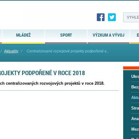
MLÁDEŽ
SPORT
VÝZKUM A VÝVOJ
E
⁄
Aktuality
⁄
Centralizované rozvojové projekty podpořené v...
OJEKTY PODPOŘENÉ V ROCE 2018
Ukra
 centralizovaných rozvojových projektů v roce 2018.
Bez
Aktu
Stra
Anal
Mez