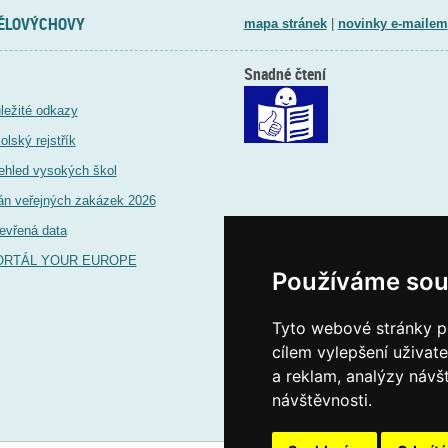
TĚLOVÝCHOVY
mapa stránek
|
novinky e-mailem
Snadné čtení
ležité odkazy
olský rejstřík
ehled vysokých škol
án veřejných zakázek 2026
evřená data
ORTÁL YOUR EUROPE
Používáme sou
Tyto webové stránky po
cílem vylepšení uživat
a reklam, analýzy návš
návštěvnosti.