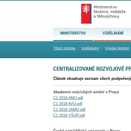
MINISTERSTVO
VZDĚLÁVÁNÍ
Titulní stránka
⁄
Vzdělávání
⁄
Vysoké školství
CENTRALIZOVANÉ ROZVOJOVÉ PR
Článek obsahuje seznam všech podpořených
Akademie múzických umění v Praze
C1 2018 AMU.pdf
C1 2018 AVU.pdf
C1 2018 JAMU.pdf
C1 2018 VŠUP.pdf
Česká zemědělská univerzita v Praze