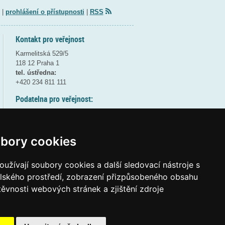
|
prohlášení o přístupnosti
|
RSS
Kontakt pro veřejnost
Karmelitská 529/5
118 12 Praha 1
tel. ústředna:
+420 234 811 111
Podatelna pro veřejnost:
pondělí a středa - 7:30-17:00
úterý a čtvrtek - 7:30-15:30
pátek - 7:30-14:00
bory cookies
8:30 - 9:30 - bezpečnostní přestávka
(více informací
ZDE
)
užívají soubory cookies a další sledovací nástroje s
elského prostředí, zobrazení přizpůsobeného obsahu
Elektronická podatelna:
těvnosti webových stránek a zjištění zdroje
posta@msmt.gov.cz
ID datové schránky:
vidaawt