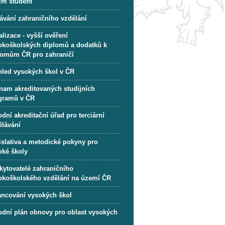
im student
ávání zahraničního vzdělání
lizace - vyšší ověření
okoškolských diplomů a dodatků k
lomům ČR pro zahraničí
hled vysokých škol v ČR
nam akreditovaných studijních
gramů v ČR
dní akreditační úřad pro terciární
ělávání
islativa a metodické pokyny pro
oké školy
kytovatelé zahraničního
okoškolského vzdělání na území ČR
ancování vysokých škol
odní plán obnovy pro oblast vysokých
l