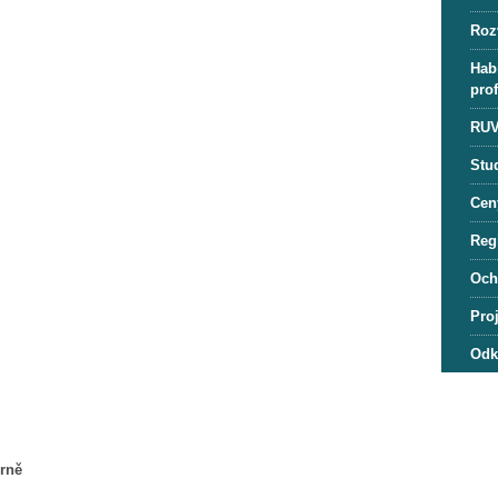
Roz
Habi
pro
RUV
Stu
Cen
Regi
Och
Pro
Odk
rně