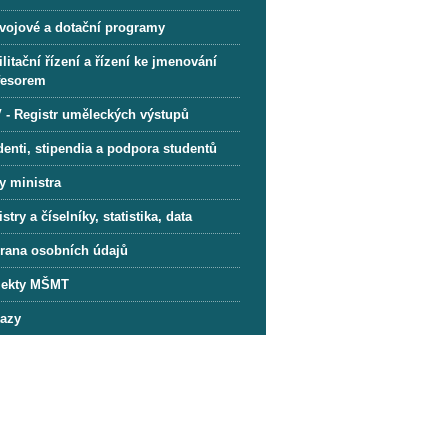
vojové a dotační programy
litační řízení a řízení ke jmenování
fesorem
 - Registr uměleckých výstupů
denti, stipendia a podpora studentů
y ministra
stry a číselníky, statistika, data
rana osobních údajů
jekty MŠMT
azy