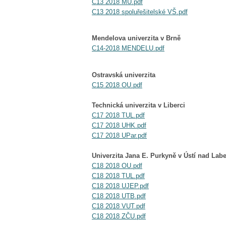
C13 2018 MU.pdf
C13 2018 spoluřešitelské VŠ.pdf
Mendelova univerzita v Brně
C14-2018 MENDELU.pdf
Ostravská univerzita
C15 2018 OU.pdf
Technická univerzita v Liberci
C17 2018 TUL.pdf
C17 2018 UHK.pdf
C17 2018 UPar.pdf
Univerzita Jana E. Purkyně v Ústí nad La
C18 2018 OU.pdf
C18 2018 TUL.pdf
C18 2018 UJEP.pdf
C18 2018 UTB.pdf
C18 2018 VUT.pdf
C18 2018 ZČU.pdf