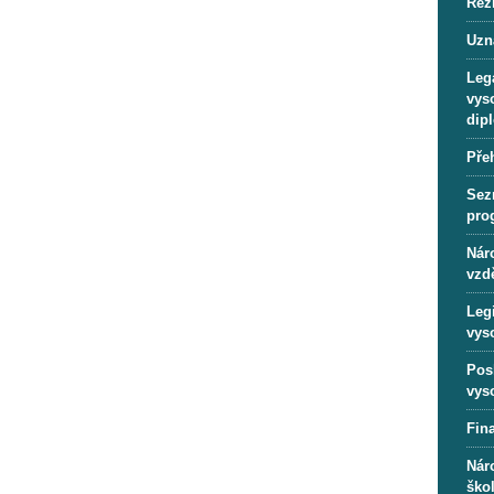
Rež
Uzn
Lega
vys
dip
Pře
Sez
pro
Náro
vzd
Leg
vys
Pos
vys
Fin
Nár
ško