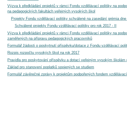
Výzva k předkládání projektů v rámci Fondu vzdělávací politiky na pod
na pedagogických fakultách veřejných vysokých škol
Projekty Fondu vzdělávací politiky schválené na zasedání grémia dne 
Schválené projekty Fondu vzdělávací politiky pro rok 2017 - II
Výzva k předkládání projektů v rámci Fondu vzdělávací politiky na podp
zaměřených na přípravu pedagogických pracovníků
Formulář žádosti o poskytnutí příspěvku/dotace z Fondu vzdělávací pol
Rozpis rozpočtu vysokých škol na rok 2017
Pravidla pro poskytování příspěvku a dotací veřejným vysokým školám 
Základ pro stanovení poplatků spojených se studiem
Formulář závěrečné zprávy k projektům podpořených fondem vzdělávací 