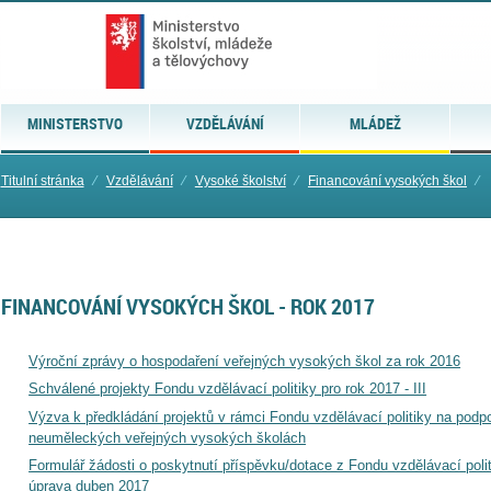
MINISTERSTVO
VZDĚLÁVÁNÍ
MLÁDEŽ
Titulní stránka
⁄
Vzdělávání
⁄
Vysoké školství
⁄
Financování vysokých škol
⁄
FINANCOVÁNÍ VYSOKÝCH ŠKOL - ROK 2017
Výroční zprávy o hospodaření veřejných vysokých škol za rok 2016
Schválené projekty Fondu vzdělávací politiky pro rok 2017 - III
Výzva k předkládání projektů v rámci Fondu vzdělávací politiky na podpo
neuměleckých veřejných vysokých školách
Formulář žádosti o poskytnutí příspěvku/dotace z Fondu vzdělávací pol
úprava duben 2017