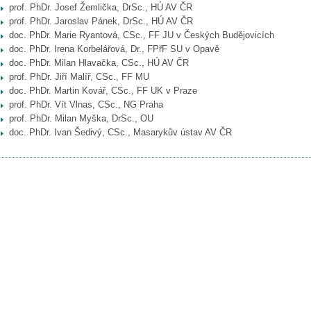
prof. PhDr. Josef Žemlička, DrSc., HÚ AV ČR
prof. PhDr. Jaroslav Pánek, DrSc., HÚ AV ČR
doc. PhDr. Marie Ryantová, CSc., FF JU v Českých Budějovicích
doc. PhDr. Irena Korbelářová, Dr., FPřF SU v Opavě
doc. PhDr. Milan Hlavačka, CSc., HÚ AV ČR
prof. PhDr. Jiří Malíř, CSc., FF MU
doc. PhDr. Martin Kovář, CSc., FF UK v Praze
prof. PhDr. Vít Vlnas, CSc., NG Praha
prof. PhDr. Milan Myška, DrSc., OU
doc. PhDr. Ivan Šedivý, CSc., Masarykův ústav AV ČR