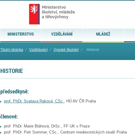
MINISTERSTVO
VZDĚLÁVÁNÍ
MLÁDEŽ
Titulní stránka
⁄
Vzdělávání
⁄
Vysoké školství
⁄
Historie
HISTORIE
předsedkyně:
prof. PhDr. Svatava Raková, CSc.
, HÚ AV ČR Praha
členové:
prof. PhDr. Marie Bláhová, DrSc., FF UK v Praze
prof. PhDr. Petr Sommer, CSc., Centrum medievistických studií Praha