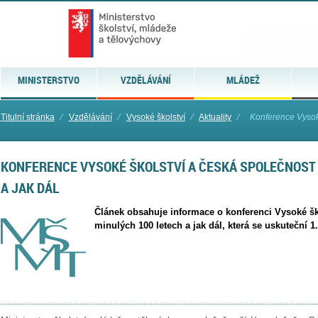
MINISTERSTVO
VZDĚLÁVÁNÍ
MLÁDEŽ
Titulní stránka
⁄
Vzdělávání
⁄
Vysoké školství
⁄
Aktuality
⁄
Konference Vysoké
KONFERENCE VYSOKÉ ŠKOLSTVÍ A ČESKÁ SPOLEČNOST 
A JAK DÁL
Článek obsahuje informace o konferenci Vysoké šk
minulých 100 letech a jak dál, která se uskuteční 1