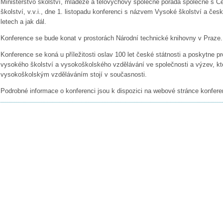
Ministerstvo školství, mládeže a tělovýchovy společně pořádá společně s 
školství, v.v.i., dne 1. listopadu konferenci s názvem Vysoké školství a če
letech a jak dál.
Konference se bude konat v prostorách Národní technické knihovny v Praze.
Konference se koná u příležitosti oslav 100 let české státnosti a poskytne pro
vysokého školství a vysokoškolského vzdělávání ve společnosti a výzev, kt
vysokoškolským vzděláváním stojí v současnosti.
Podrobné informace o konferenci jsou k dispozici na webové stránce konfer