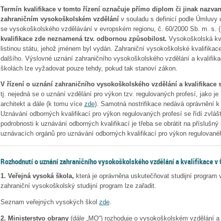
Termín kvalifikace v tomto řízení označuje přímo diplom či jinak nazva
zahraničním vysokoškolském vzdělání
v souladu s definicí podle Úmluvy o
se vysokoškolského vzdělávání v evropském regionu, č. 60/2000 Sb. m. s. 
kvalifikace zde neznamená tzv. odbornou způsobilost.
Vysokoškolská kval
listinou státu, jehož jménem byl vydán. Zahraniční vysokoškolské kvalifikac
dalšího. Výslovné uznání zahraničního vysokoškolského vzdělání a kvalifi
školách lze vyžadovat pouze tehdy, pokud tak stanoví zákon.
V řízení o uznání zahraničního vysokoškolského vzdělání a kvalifikace 
tj. nejedná se o uznání vzdělání pro výkon tzv. regulovaných profesí, jako je n
architekt a dále (k tomu více
zde
). Samotná nostrifikace nedává oprávnění k
Uznávání odborných kvalifikací pro výkon regulovaných profesí se řídí zvláš
podrobnosti k uznávání odborných kvalifikací je třeba se obrátit na příslušn
uznávacích orgánů pro uznávání odborných kvalifikací pro výkon regulovan
Rozhodnutí o uznání zahraničního vysokoškolského vzdělání a kvalifikace v 
1.
Veřejná vysoká škola,
která je oprávněna uskutečňovat studijní program v
zahraniční vysokoškolský studijní program lze zařadit.
Seznam veřejných vysokých škol
zde
.
2. Ministerstvo obrany
(dále „MO“) rozhoduje o vysokoškolském vzdělání a 