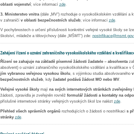
oblasti
vojenství
; více informací
zde
.
3. Ministerstvo vnitra
(dále „MV“) rozhoduje o vysokoškolském vzdělání a k
v zahraničí
v oblasti bezpečnostních služeb
; více informací
zde
.
V pochybnostech o určení příslušnosti konkrétní veřejné vysoké školy se lze
školství, mládeže a tělovýchovy (dále „MŠMT“) zde:
nostrifikace@msmt.gov
Zahájení řízení o uznání zahraničního vysokoškolského vzdělání a kvalifikac
Řízení se zahajuje na základě písemné žádosti žadatele – absolventa
zah
absolvent) o uznání zahraničního vysokoškolského vzdělání a kvalifikace v
jím vybranou veřejnou vysokou školu
, s výjimkou studia absolvovaného
v
bezpečnostních služeb
, kdy
žadatel podává žádost MO nebo MV
.
Veřejné vysoké školy
mají
na svých internetových stránkách zveřejněny 
žádosti, zpravidla je zveřejněn rovněž
formulář žádosti a kontakty na odp
příslušné internetové stránky veřejných vysokých škol lze nalézt
zde
.
Přehled všech správních orgánů
rozhodujících o žádosti o nostrifikaci
s př
stránky
zde
.
Povinné součásti žádosti