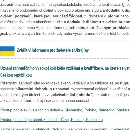
žádosti
o uznání zahraničního vysokoškolského vzdělání a kvalifikace, tj. d
nazvaného obdobného oficiálního dokladu o ukončení studia
a dodatku k di
ověření podkladů, které jsou součástí žádosti
, tj. doložení
diplomu
nebo 
oficiálního dokladu o ukončení studia
a dodatku k diplomu s ověřením prav
superlegalizací nebo Apostilou, formou jejich
nahrazení čestným prohlášen
jinak prokazovaných těmito podklady nebo vyšší formou ověření těchto podk
Zvláštní informace pro žadatele z Ukrajiny
Uznání zahraničního vysokoškolského vzdělání a kvalifikace, na které se vzt
Českou republikou
Při uznání zahraničního vysokoškolského vzdělání a kvalifikace se
postupuj
sjednala
bilaterální dohodu o uznávání
rovnocennosti dokladů o vzdělání 
a akademických titulech (tzv.
„ekvivalenční dohodu
“
) se státem, jehož je
a kvalifikace, které má být uznáno, uznanou součástí.
Postup podle ekvivalenčních dohod – Slovensko, Polsko, Německo, Maďars
Postup podle doporučení z dohod – Čína, Francie, Rakousko
Žádost o vyjádření k platnosti Protokolu se Sovětským svazem (včetně nást