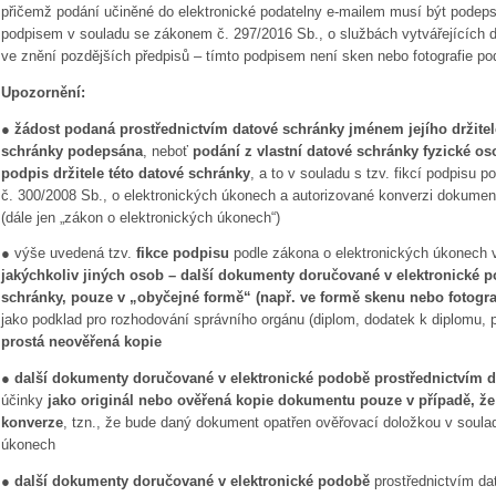
přičemž podání učiněné do elektronické podatelny e-mailem musí být pode
podpisem v souladu se zákonem č. 297/2016 Sb., o službách vytvářejících dů
ve znění pozdějších předpisů – tímto podpisem není sken nebo fotografie pod
Upozornění:
●
žádost podaná prostřednictvím datové schránky jménem jejího
držite
schránky podepsána
, neboť
podání z vlastní datové schránky fyzické os
podpis držitele této datové schránky
, a to v souladu s tzv. fikcí podpisu p
č. 300/2008 Sb., o elektronických úkonech a autorizované konverzi dokumen
(dále jen „zákon o elektronických úkonech“)
● výše uvedená tzv.
fikce podpisu
podle zákona o elektronických úkonech
jakýchkoliv jiných osob – další dokumenty doručované v elektronické 
schránky, pouze v „obyčejné formě“ (např. ve formě skenu nebo fotogr
jako podklad pro rozhodování správního orgánu (diplom, dodatek k diplomu, 
prostá neověřená kopie
●
další dokumenty doručované v elektronické podobě prostřednictvím 
účinky
jako originál nebo ověřená kopie dokumentu pouze v případě, že
konverze
, tzn., že bude daný dokument opatřen ověřovací doložkou v soula
úkonech
●
další dokumenty doručované v elektronické podobě
prostřednictvím da