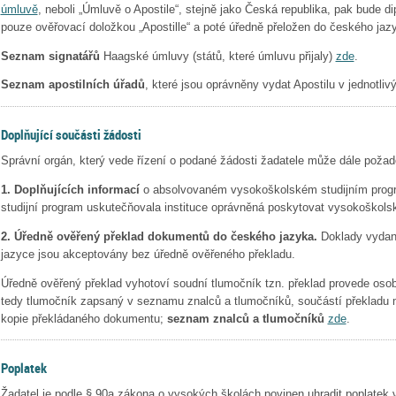
úmluvě
, neboli „Úmluvě o Apostile“, stejně jako Česká republika, pak bude d
pouze ověřovací doložkou „Apostille“ a poté úředně přeložen do českého ja
Seznam signatářů
Haagské úmluvy (států, které úmluvu přijaly)
zde
.
Seznam apostilních úřadů
, které jsou oprávněny vydat Apostilu v jednotli
Doplňující součásti žádosti
Správní orgán, který vede řízení o podané žádosti žadatele může dále požad
1. Doplňujících informací
o absolvovaném vysokoškolském studijním prog
studijní program uskutečňovala instituce oprávněná poskytovat vysokoškols
2. Úředně ověřený překlad dokumentů do českého jazyka.
Doklady vydan
jazyce jsou akceptovány bez úředně ověřeného překladu.
Úředně ověřený překlad vyhotoví soudní tlumočník tzn. překlad provede o
tedy tlumočník zapsaný v seznamu znalců a tlumočníků, součástí překladu m
kopie překládaného dokumentu;
seznam znalců a tlumočníků
zde
.
Poplatek
Žadatel je podle § 90a zákona o vysokých školách povinen uhradit poplatek v