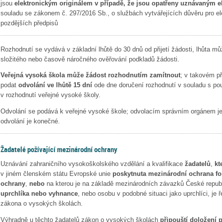
jsou
elektronickým originálem v případě, že jsou opatřeny uznávaným 
souladu se zákonem č. 297/2016 Sb., o službách vytvářejících důvěru pro el
pozdějších předpisů
Rozhodnutí se vydává v základní lhůtě do 30 dnů od přijetí žádosti, lhůta m
složitého nebo časově náročného ověřování podkladů žádosti.
Veřejná vysoká škola může žádost rozhodnutím zamítnout
; v takovém p
podat
odvolání
ve lhůtě 15 dní
ode dne doručení rozhodnutí v souladu s p
v rozhodnutí veřejné vysoké školy.
Odvolání se podává k veřejné vysoké škole; odvolacím správním orgánem 
odvolání je konečné.
Žadatelé požívající mezinárodní ochrany
Uznávání zahraničního vysokoškolského vzdělání a kvalifikace
žadatelů
,
kt
v jiném členském státu Evropské unie
poskytnuta mezinárodní ochrana f
ochrany
,
nebo
na kterou je na základě mezinárodních závazků České republi
uprchlíka nebo vyhnance
, nebo osobu v podobné situaci jako uprchlíci, je
zákona o vysokých školách.
Výhradně u těchto žadatelů zákon o vysokých školách
připouští
doložení p