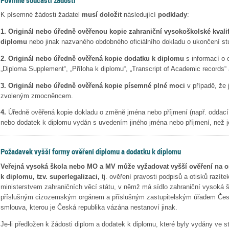
K písemné žádosti žadatel
musí doložit
následující
podklady
:
1. Originál nebo úředně ověřenou kopie zahraniční vysokoškolské kvali
diplomu
nebo jinak nazvaného obdobného oficiálního dokladu o ukončení st
2. Originál nebo úředně ověřená kopie dodatku k diplomu
s informací o 
„Diploma Supplement“, „Příloha k diplomu“, „Transcript of Academic records“ 
3. Originál nebo úředně ověřená kopie písemné plné moci
v případě, že 
zvoleným zmocněncem.
4.
Úředně ověřená kopie dokladu o změně jména nebo příjmení (např. oddací l
nebo dodatek k diplomu vydán s uvedením jiného jména nebo příjmení, než je
Požadavek vyšší formy ověření diplomu a dodatku k diplomu
Veřejná vysoká škola nebo MO a MV může vyžadovat vyšší ověření na o
k diplomu, tzv. superlegalizaci,
tj. ověření pravosti podpisů a otisků razít
ministerstvem zahraničních věcí státu, v němž má sídlo zahraniční vysoká š
příslušným cizozemským orgánem a příslušným zastupitelským úřadem Česk
smlouva, kterou je Česká republika vázána nestanoví jinak.
Je-li předložen k žádosti diplom a dodatek k diplomu, které byly vydány ve st