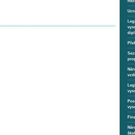
Rež
Uzn
Lega
vys
dip
Pře
Sez
pro
Náro
vzd
Leg
vys
Pos
vys
Fin
Nár
ško