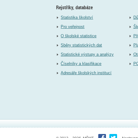
Rejstříky, databáze
Statistika školství
Dů
Pro veřejnost
Šk
O školské statistice
Př
Sběry statistických dat
Pl
Statistické výstupy a analýzy
Ot
Číselníky a klasifikace
P
Adresáře školských institucí