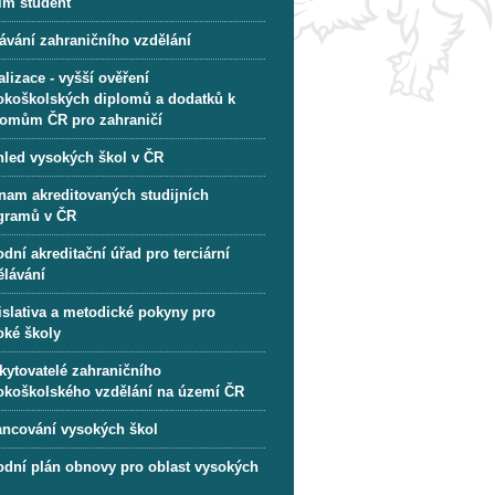
im student
ávání zahraničního vzdělání
lizace - vyšší ověření
okoškolských diplomů a dodatků k
lomům ČR pro zahraničí
hled vysokých škol v ČR
nam akreditovaných studijních
gramů v ČR
dní akreditační úřad pro terciární
ělávání
islativa a metodické pokyny pro
oké školy
kytovatelé zahraničního
okoškolského vzdělání na území ČR
ancování vysokých škol
odní plán obnovy pro oblast vysokých
l