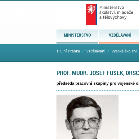
MINISTERSTVO
VZDĚLÁVÁNÍ
Titulní stránka
⁄
Vzdělávání
⁄
Vysoké školství
PROF. MUDR. JOSEF FUSEK, DRSC
předseda pracovní skupiny pro vojenské ob