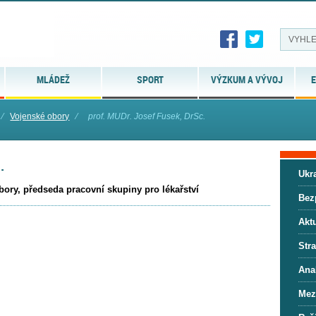
MLÁDEŽ
SPORT
VÝZKUM A VÝVOJ
E
⁄
Vojenské obory
⁄
prof. MUDr. Josef Fusek, DrSc.
.
Ukra
ory, předseda pracovní skupiny pro lékařství
Bez
Aktu
Stra
Anal
Mez