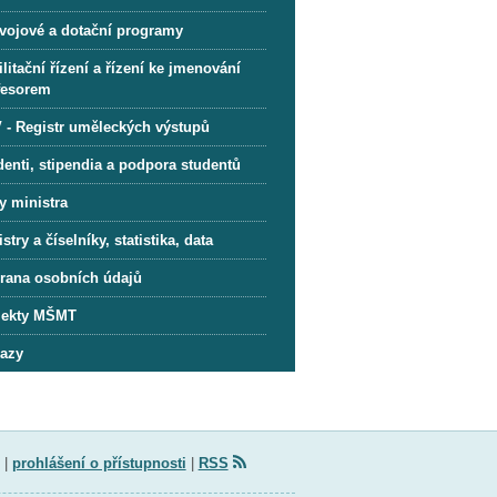
vojové a dotační programy
litační řízení a řízení ke jmenování
fesorem
 - Registr uměleckých výstupů
denti, stipendia a podpora studentů
y ministra
stry a číselníky, statistika, data
rana osobních údajů
jekty MŠMT
azy
|
prohlášení o přístupnosti
|
RSS