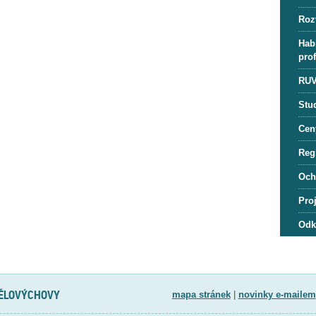
Roz
Habi
pro
RUV
Stu
Cen
Regi
Och
Pro
Odk
TĚLOVÝCHOVY
mapa stránek
|
novinky e-mailem