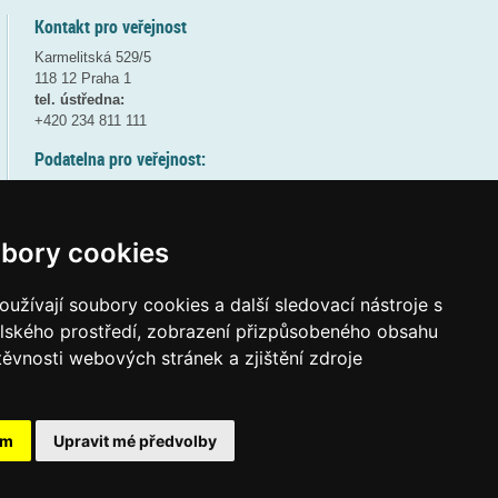
Kontakt pro veřejnost
Karmelitská 529/5
118 12 Praha 1
tel. ústředna:
+420 234 811 111
Podatelna pro veřejnost:
pondělí a středa - 7:30-17:00
úterý a čtvrtek - 7:30-15:30
pátek - 7:30-14:00
bory cookies
8:30 - 9:30 - bezpečnostní přestávka
(více informací
ZDE
)
užívají soubory cookies a další sledovací nástroje s
elského prostředí, zobrazení přizpůsobeného obsahu
Elektronická podatelna:
těvnosti webových stránek a zjištění zdroje
posta@msmt.gov.cz
ID datové schránky:
vidaawt
ám
Upravit mé předvolby