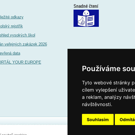
Snadné čtení
ležité odkazy
olský rejstřík
ehled vysokých škol
án veřejných zakázek 2026
evřená data
ORTÁL YOUR EUROPE
Používáme sou
Tyto webové stránky po
cílem vylepšení uživat
a reklam, analýzy návš
návštěvnosti.
Souhlasím
Odmít