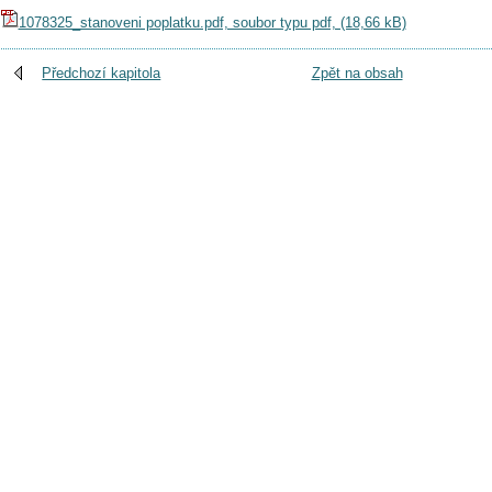
1078325_stanoveni poplatku.pdf, soubor typu pdf, (18,66 kB)
Předchozí kapitola
Zpět na obsah