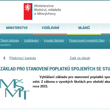
MINISTERSTVO
VZDĚLÁVÁNÍ
MLÁDEŽ
Titulní stránka
⁄
Vzdělávání
⁄
Vysoké školství
⁄
Financování vysokých škol
⁄
studiem
Předchozí kapitola
Zpět na obsah
ZÁKLAD PRO STANOVENÍ POPLATKŮ SPOJENÝCH SE ST
Vyhlášení základu pro stanovení poplatků spoj
odst. 2 zákona o vysokých školách pro období ak
roce 2015.