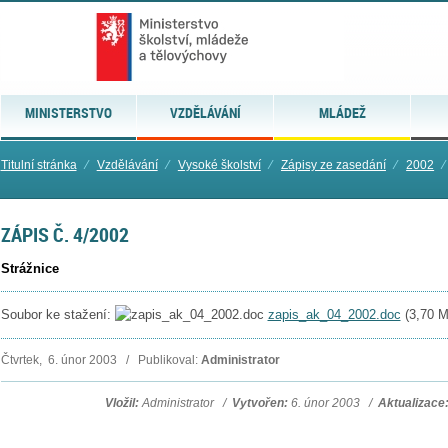
MINISTERSTVO
VZDĚLÁVÁNÍ
MLÁDEŽ
Titulní stránka
⁄
Vzdělávání
⁄
Vysoké školství
⁄
Zápisy ze zasedání
⁄
2002
⁄
ZÁPIS Č. 4/2002
Strážnice
Soubor ke stažení:
zapis_ak_04_2002.doc
(
3,70 
Čtvrtek, 6. únor 2003 / Publikoval:
Administrator
Vložil:
Administrator /
Vytvořen:
6. únor 2003 /
Aktualizace