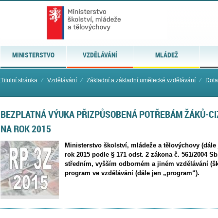
MINISTERSTVO
VZDĚLÁVÁNÍ
MLÁDEŽ
Titulní stránka
⁄
Vzdělávání
⁄
Základní a základní umělecké vzdělávání
⁄
Dota
BEZPLATNÁ VÝUKA PŘIZPŮSOBENÁ POTŘEBÁM ŽÁKŮ-CIZ
NA ROK 2015
Ministerstvo školství, mládeže a tělovýchovy (dále
rok 2015 podle § 171 odst. 2 zákona č. 561/2004 S
středním, vyšším odborném a jiném vzdělávání (šk
program ve vzdělávání (dále jen „program“).