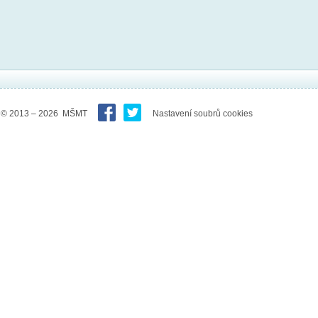
© 2013 – 2026 MŠMT
Nastavení soubrů cookies