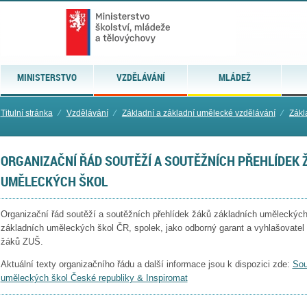
MINISTERSTVO
VZDĚLÁVÁNÍ
MLÁDEŽ
Titulní stránka
⁄
Vzdělávání
⁄
Základní a základní umělecké vzdělávání
⁄
Zákl
ORGANIZAČNÍ ŘÁD SOUTĚŽÍ A SOUTĚŽNÍCH PŘEHLÍDEK 
UMĚLECKÝCH ŠKOL
Organizační řád soutěží a soutěžních přehlídek žáků základních uměleckýc
základních uměleckých škol ČR, spolek, jako odborný garant a vyhlašovatel 
žáků ZUŠ.
Aktuální texty organizačního řádu a další informace jsou k dispozici zde:
Sou
uměleckých škol České republiky & Inspiromat