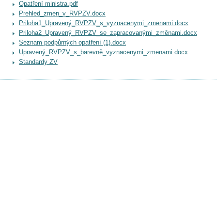
Opatření ministra.pdf
Prehled_zmen_v_RVPZV.docx
Priloha1_Upravený_RVPZV_s_vyznacenymi_zmenami.docx
Priloha2_Upravený_RVPZV_se_zapracovanými_změnami.docx
Seznam podpůrných opatření (1).docx
Upravený_RVPZV_s_barevně_vyznacenymi_zmenami.docx
Standardy ZV