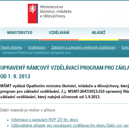
MINISTERSTVO
VZDĚLÁVÁNÍ
MLÁDEŽ
Titulní stránka
⁄
Vzdělávání
⁄
Základní a základní umělecké vzdělávání
⁄
Doku
Upravený Rámcový vzdělávací program pro...
UPRAVENÝ RÁMCOVÝ VZDĚLÁVACÍ PROGRAM PRO ZÁKLA
OD 1. 9. 2013
MŠMT vydává Opatřením ministra školství, mládeže a tělovýchovy, kte
program pro základní vzdělávání, č.j. MSMT-2647/2013-210 upravený R
základní vzdělávání, který nabývá účinnosti od 1.9.2013.
Další materiál je vložen v příloze.
Informace o úpravách RVP ZV fin..docx
Odůvodněné případy pro nezařazení vzdělávacího oboru Další cizí ja