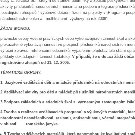
vlády č. 98/2002 Sb., kterým se stanoví podmínky a způsob poskytování dot
aktivity příslušníků národnostních menšin a na podporu integrace příslušní
pozdějších předpisů," výběrové dotační řízení na projekty v „Programu podp
národnostních menšin a multikulturní výchovy na rok 2008".
ŽÁDAT MOHOU
:
právnické osoby včetně právnických osob vykonávajících činnost škol a škol
prokazatelně vykonávají činnost ve prospěch příslušníků národnostních menši
výroční zprávou, referencemi odborníků, vyjádřením představitele státní spr
příklady dokládajícími činnost žadatele).
V případě, že o dotaci žádá obča
registrováno alespoň od 31. 12. 2006.
TÉMATICKÉ OKRUHY:
1. Jazykové vzdělávání dětí a mládeže příslušníků národnostních menši
2.Vzdělávací aktivity pro děti a mládež příslušníků národnostních menši
3.Podpora základních a středních škol s významným zastoupením žáků
4.Tvorba a realizace vzdělávacích programů a výukových materiálů, kter
národnostní nesnášenlivosti, rasismu, antisemitismu, včetně integrační
v oblasti romského jazyka.
5.Tvorba vzdělávacích materiálů, které napomohou ke kvalitativní změ