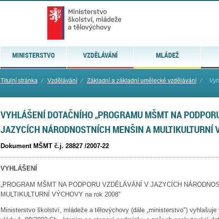
MINISTERSTVO
VZDĚLÁVÁNÍ
MLÁDEŽ
Titulní stránka
⁄
Vzdělávání
⁄
Základní a základní umělecké vzdělávání
⁄
Vyh
VYHLÁŠENÍ DOTAČNÍHO „PROGRAMU MŠMT NA PODPORU
JAZYCÍCH NÁRODNOSTNÍCH MENŠIN A MULTIKULTURNÍ 
Dokument MŠMT č.j. 28827 /2007-22
VYHLÁŠENÍ
„PROGRAM MŠMT NA PODPORU VZDĚLÁVÁNÍ V JAZYCÍCH NÁRODNOS
MULTIKULTURNÍ VÝCHOVY na rok 2008"
Ministerstvo školství, mládeže a tělovýchovy (dále „ministerstvo") vyhlašuje 