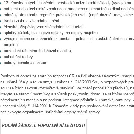
12. Zposkytnutých finančních prostředků
nelze hradit
náklady (výdaje) na:
pořízení nebo technické zhodnocení hmotného a nehmotného dlouhodobého 
odměny statutárním orgánům právnických osob, (např. dozorčí rady, valné
tvorbu zisku a základního jmění,
členské příspěvky vmezinárodních institucích,
splátky půjček, leasingové splátky, na odpisy majetku,
výdaje spojené se zahraničními cestami, pokud jejich uskutečnění není n
projektu
provedení účetního či daňového auditu,
pohoštění a dary,
pokuty, penále a sankce.
Poskytnutí dotací ze státního rozpočtu ČR se řídí obecně závaznými předpi
na určené účely, a to ve smyslu zákona č. 218/2000 Sb., o rozpočtových pr
souvisejících zákonů (rozpočtová pravidla), ve znění pozdějších předpisů, na
kterým se stanoví podmínky a způsob poskytování dotací ze státního rozpočt
národnostních menšin a na podporu integrace příslušníků romské komunity, v
usnesení vlády č. 114/2001 k Zásadám vlády pro poskytování dotací ze stá
neziskovým organizacím ústředními orgány státní správy.
PODÁNÍ ŽÁDOSTI, FORMÁLNÍ NÁLEŽITOSTI