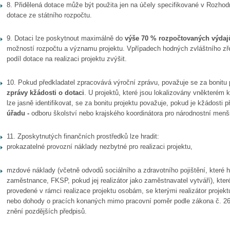
8. Přidělená dotace může být použita jen na účely specifikované v Rozhodn
dotace ze státního rozpočtu.
9. Dotaci lze poskytnout maximálně do
výše 70 % rozpočtovaných
výdaj
možností rozpočtu a významu projektu. Vpřípadech hodných zvláštního z
podíl dotace na realizaci projektu zvýšit.
10. Pokud předkladatel zpracovává výroční zprávu, považuje se za bonitu 
zprávy kžádosti o dotaci
. U projektů, které jsou lokalizovány vněkterém kra
lze jasně identifikovat, se za bonitu projektu považuje, pokud je kžádosti 
úřadu -
odboru školství nebo krajského koordinátora pro národnostní menšin
11. Zposkytnutých finančních prostředků
lze hradit
:
prokazatelné provozní náklady nezbytné pro realizaci projektu,
mzdové náklady (včetně odvodů sociálního a zdravotního pojištění, které 
zaměstnance, FKSP, pokud jej realizátor jako zaměstnavatel vytváří), kte
provedené v rámci realizace projektu osobám, se kterými realizátor projek
nebo dohody o pracích konaných mimo pracovní poměr podle zákona č. 26
znění pozdějších předpisů.