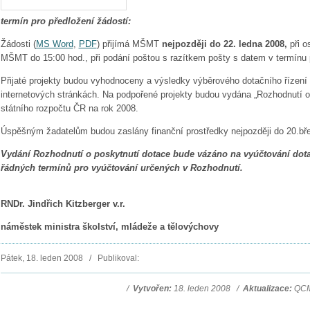
termín pro předložení žádostí:
Žádosti (
MS Word
,
PDF
) přijímá MŠMT
nejpozději do 22. ledna 2008,
při o
MŠMT do 15:00 hod., při podání poštou s razítkem pošty s datem v termínu p
Přijaté projekty budou vyhodnoceny a výsledky výběrového dotačního řízení 
internetových stránkách. Na podpořené projekty budou vydána „Rozhodnutí o 
státního rozpočtu ČR na rok 2008.
Úspěšným žadatelům budou zaslány finanční prostředky nejpozději do 20.bř
Vydání Rozhodnutí o poskytnutí dotace bude vázáno na vyúčtování dota
řádných termínů pro vyúčtování určených v Rozhodnutí.
RNDr. Jindřich Kitzberger v.r.
náměstek ministra školství, mládeže a tělovýchovy
Pátek, 18. leden 2008 / Publikoval:
/
Vytvořen:
18. leden 2008 /
Aktualizace:
QCM 