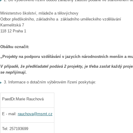
Ministerstvo školství, mládeže a tělovýchovy
Odbor předškolního, základního a základního uměleckého vzdělávání
Karmelitská 7
118 12 Praha 1
Obálku označit:
„Projekty na podporu vzdělávání v jazycích národnostních menšin a mul
V případě, že předkladatel podává 2 projekty, je třeba zaslat
každý proje
se nepřijímají.
3. Informace o dotačním výběrovém řízení poskytuje:
PaedDr.Marie Rauchová
E - mail:
rauchova@msmt.cz
Tel: 257193699