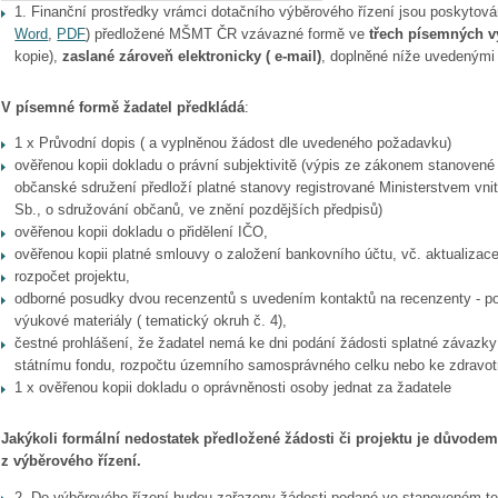
1. Finanční prostředky vrámci dotačního výběrového řízení jsou poskytov
Word
,
PDF
) předložené MŠMT ČR vzávazné formě ve
třech písemných v
kopie),
zaslané zároveň elektronicky ( e-mail)
, doplněné níže uvedenými 
V písemné formě žadatel předkládá
:
1 x Průvodní dopis ( a vyplněnou žádost dle uvedeného požadavku)
ověřenou kopii dokladu o právní subjektivitě (výpis ze zákonem stanovené 
občanské sdružení předloží platné stanovy registrované Ministerstvem vni
Sb., o sdružování občanů, ve znění pozdějších předpisů)
ověřenou kopii dokladu o přidělení IČO,
ověřenou kopii platné smlouvy o založení bankovního účtu, vč. aktualizace
rozpočet projektu,
odborné posudky dvou recenzentů s uvedením kontaktů na recenzenty - 
výukové materiály ( tematický okruh č. 4),
čestné prohlášení, že žadatel nemá ke dni podání žádosti splatné závazky
státnímu fondu, rozpočtu územního samosprávného celku nebo ke zdravotn
1 x ověřenou kopii dokladu o oprávněnosti osoby jednat za žadatele
Jakýkoli formální nedostatek předložené žádosti či projektu je důvodem
z výběrového řízení.
2. Do výběrového řízení budou zařazeny žádosti podané ve stanoveném te