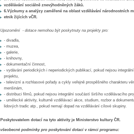
vzdělávání sociálně znevýhodněných žáků.
6.Výzkumy a analýzy zaměřené na oblast vzdělávání národnostních m
etnik žijících vČR.
Upozornění - dotace nemohou být poskytnuty na projekty pro:
- divadla,
- muzea,
- galerie,
- knihovny,
- dokumentační činnost,
- vydávání periodických i neperiodických publikací, pokud nejsou integráln
projektu,
- televizní a rozhlasové pořady a cykly veřejně prospěšného charakteru 
menšinám,
- distribuci filmů, pokud nejsou integrální součástí širšího vzdělávacího pro
- umělecké aktivity, kulturně vzdělávací akce, studium, rozbor a dokument
lidových tradic atp., pokud nemají dopad na vzdělávání cílové skupiny.
Poskytovatelem dotací na tyto aktivity je Ministerstvo kultury ČR.
všeobecné podmínky pro poskytování dotací v rámci programu: