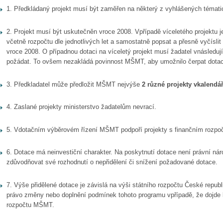
1. Předkládaný projekt musí být zaměřen na některý z vyhlášených témati
2. Projekt musí být uskutečněn vroce 2008. Vpřípadě víceletého projektu je
včetně rozpočtu dle jednotlivých let a samostatně popsat a přesně vyčíslit
vroce 2008.
O případnou dotaci na víceletý projekt musí žadatel vnásledu
požádat.
To ovšem nezakládá povinnost MŠMT, aby umožnilo čerpat dotaci 
3. Předkladatel může předložit MŠMT nejvýše
2 různé projekty
vkalendá
4. Zaslané projekty ministerstvo žadatelům nevrací.
5. Vdotačním výběrovém řízení MŠMT podpoří projekty s finančním rozpo
6. Dotace má neinvestiční charakter. Na poskytnutí dotace není právní n
zdůvodňovat své rozhodnutí o nepřidělení či snížení požadované dotace.
7. Výše přidělené dotace je závislá na výši státního rozpočtu České republ
právo změny nebo doplnění podmínek tohoto programu vpřípadě, že dojde
rozpočtu MŠMT.