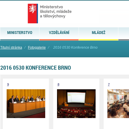
MINISTERSTVO
VZDĚLÁVÁNÍ
MLÁDEŽ
Titulní stránka
⁄
Fotogalerie
⁄
2016 0530 Konference Brno
2016 0530 KONFERENCE BRNO
9
8
7