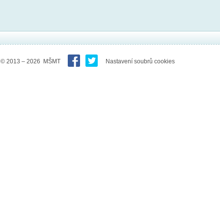
© 2013 – 2026 MŠMT
Nastavení soubrů cookies