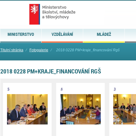
MINISTERSTVO
VZDĚLÁVÁNÍ
MLÁDEŽ
Titulní stránka
⁄
Fotogalerie
⁄
2018 0228 PM+kraje_financování Rgš
2018 0228 PM+KRAJE_FINANCOVÁNÍ RGŠ
5
4
3