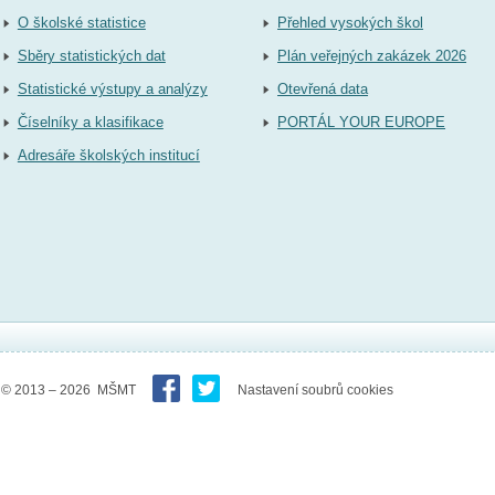
O školské statistice
Přehled vysokých škol
Sběry statistických dat
Plán veřejných zakázek 2026
Statistické výstupy a analýzy
Otevřená data
Číselníky a klasifikace
PORTÁL YOUR EUROPE
Adresáře školských institucí
© 2013 – 2026 MŠMT
Nastavení soubrů cookies