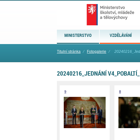
MINISTERSTVO
VZDĚLÁVÁNÍ
Titulní stránka
⁄
Fotogalerie
⁄
20240216_Jedn
20240216_JEDNÁNÍ V4_POBALTÍ
9
8