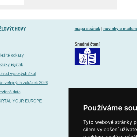
TĚLOVÝCHOVY
mapa stránek
|
novinky e-mailem
Snadné čtení
ležité odkazy
olský rejstřík
ehled vysokých škol
án veřejných zakázek 2026
evřená data
ORTÁL YOUR EUROPE
Používáme sou
Tyto webové stránky po
cílem vylepšení uživat
a reklam, analýzy návš