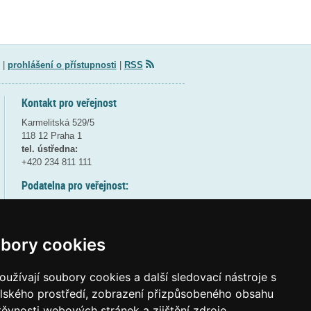
|
prohlášení o přístupnosti
|
RSS
Kontakt pro veřejnost
Karmelitská 529/5
118 12 Praha 1
tel. ústředna:
+420 234 811 111
Podatelna pro veřejnost:
pondělí a středa - 7:30-17:00
úterý a čtvrtek - 7:30-15:30
pátek - 7:30-14:00
bory cookies
8:30 - 9:30 - bezpečnostní přestávka
(více informací
ZDE
)
užívají soubory cookies a další sledovací nástroje s
elského prostředí, zobrazení přizpůsobeného obsahu
Elektronická podatelna:
těvnosti webových stránek a zjištění zdroje
posta@msmt
gov
cz