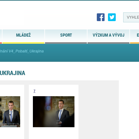
MLÁDEŽ
SPORT
VÝZKUM A VÝVOJ
E
ání V4_Pobaltí_Ukrajina
_UKRAJINA
7