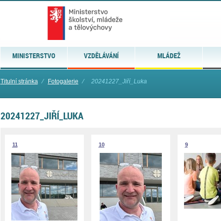
MINISTERSTVO
VZDĚLÁVÁNÍ
MLÁDEŽ
Titulní stránka
⁄
Fotogalerie
⁄
20241227_Jiří_Luka
20241227_JIŘÍ_LUKA
11
10
9