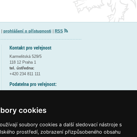
|
prohlášení o přístupnosti
|
RSS
Kontakt pro veřejnost
Karmelitská 529/5
118 12 Praha 1
tel. ústředna:
+420 234 811 111
Podatelna pro veřejnost:
pondělí a středa - 7:30-17:00
úterý a čtvrtek - 7:30-15:30
pátek - 7:30-14:00
bory cookies
8:30 - 9:30 - bezpečnostní přestávka
(více informací
ZDE
)
užívají soubory cookies a další sledovací nástroje s
elského prostředí, zobrazení přizpůsobeného obsahu
Elektronická podatelna: