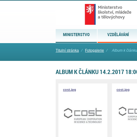
MINISTERSTVO
VZDĚLÁVÁNÍ
Titulní stránka
⁄
Fotogalerie
⁄
Album k článk
ALBUM K ČLÁNKU 14.2.2017 18:0
cost.jpg
cost.jpg