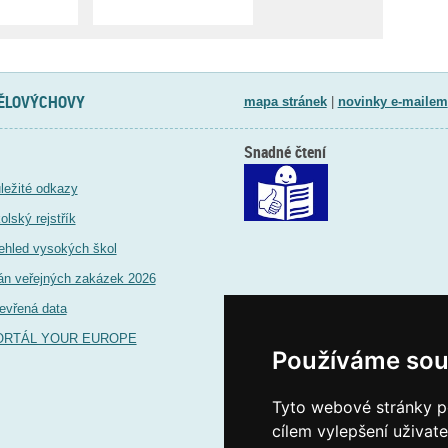
TĚLOVÝCHOVY
mapa stránek
|
novinky e-mailem
Snadné čtení
ležité odkazy
olský rejstřík
ehled vysokých škol
án veřejných zakázek 2026
evřená data
ORTÁL YOUR EUROPE
Používáme sou
Tyto webové stránky po
cílem vylepšení uživat