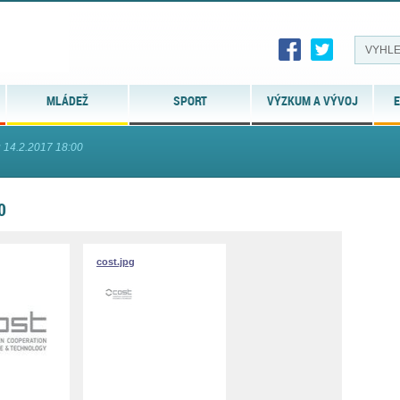
MLÁDEŽ
SPORT
VÝZKUM A VÝVOJ
E
u 14.2.2017 18:00
0
cost.jpg