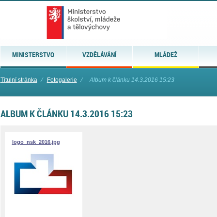
MINISTERSTVO
VZDĚLÁVÁNÍ
MLÁDEŽ
Titulní stránka
⁄
Fotogalerie
⁄
Album k článku 14.3.2016 15:23
ALBUM K ČLÁNKU 14.3.2016 15:23
logo_nsk_2016.jpg