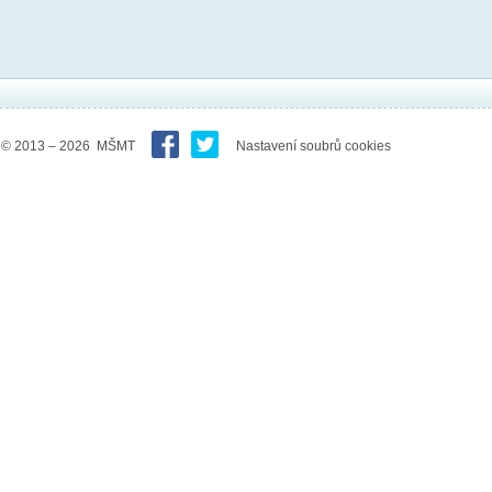
© 2013 – 2026 MŠMT
Nastavení soubrů cookies