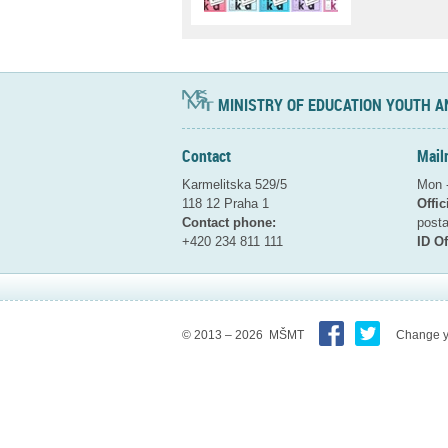
MINISTRY OF EDUCATION YOUTH A
Contact
Mail
Karmelitska 529/5
Mon -
118 12 Praha 1
Offic
Contact phone:
pos
+420 234 811 111
ID Of
© 2013 – 2026 MŠMT
Change y