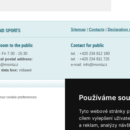
ND SPORTS
Sitemap
|
Contacts
|
Declaration 
room to the public
Contact for public
 Fri 7:30 - 15:30
tel. : +420 234 812 180
ial postal address:
tel. : +420 234 811 725
ta@msmt
cz
e-mail:
info@msmt
cz
 data box:
vidaawt
Používáme sou
our cookie preferences
Tyto webové stránky po
cílem vylepšení uživat
a reklam, analýzy návš