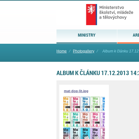
MINISTRY
AR
Home
⁄
Photogallery
⁄
Album k článku 17.12
ALBUM K ČLÁNKU 17.12.2013 14:
mat-dop-lit.jpg