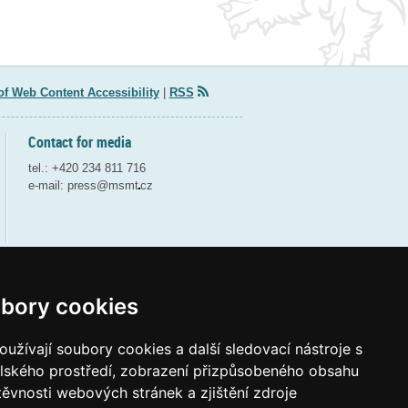
of Web Content Accessibility
|
RSS
Contact for media
tel.: +420 234 811 716
e-mail:
press@msmt
cz
bory cookies
Webdesign and webdeveloping by QCM
užívají soubory cookies a další sledovací nástroje s
elského prostředí, zobrazení přizpůsobeného obsahu
těvnosti webových stránek a zjištění zdroje