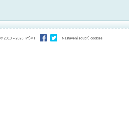
© 2013 – 2026 MŠMT
Nastavení soubrů cookies