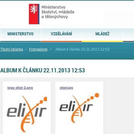
MINISTERSTVO
VZDĚLÁVÁNÍ
MLÁDEŽ
Titulní stránka
⁄
Fotogalerie
⁄
Album k článku 22.11.2013 12:53
ALBUM K ČLÁNKU 22.11.2013 12:53
logo elixir 2.png
elixir.jpg