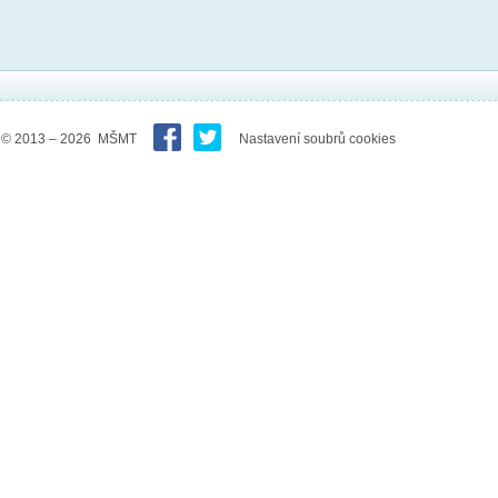
© 2013 – 2026 MŠMT
Nastavení soubrů cookies