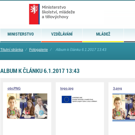
MINISTERSTVO
VZDĚLÁVÁNÍ
MLÁDEŽ
Titulní stránka
⁄
Fotogalerie
⁄
Album k článku 6.1.2017 13:43
ALBUM K ČLÁNKU 6.1.2017 13:43
obr.PNG
logo.jpg
3.png