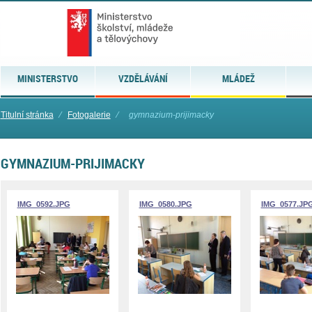
MINISTERSTVO
VZDĚLÁVÁNÍ
MLÁDEŽ
Titulní stránka
⁄
Fotogalerie
⁄
gymnazium-prijimacky
GYMNAZIUM-PRIJIMACKY
IMG_0592.JPG
IMG_0580.JPG
IMG_0577.JP