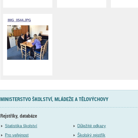
IMG_0544.JPG
MINISTERSTVO ŠKOLSTVÍ, MLÁDEŽE A TĚLOVÝCHOVY
Rejstříky, databáze
Statistika školství
Důležité odkazy
Pro veřejnost
Školský rejstřík