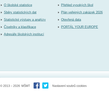
O školské statistice
Přehled vysokých škol
Sběry statistických dat
Plán veřejných zakázek 2026
Statistické výstupy a analýzy
Otevřená data
Číselníky a klasifikace
PORTÁL YOUR EUROPE
Adresáře školských institucí
© 2013 – 2026 MŠMT
Nastavení soubrů cookies