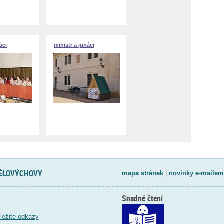
áci
ministr a junáci
TĚLOVÝCHOVY
mapa stránek
|
novinky e-mailem
Snadné čtení
ležité odkazy