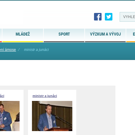
MLÁDEŽ
SPORT
VÝZKUM A VÝVOJ
E
šení ámose
⁄
ministr a junáci
áci
ministr a junáci