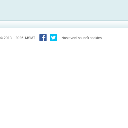
© 2013 – 2026 MŠMT
Nastavení soubrů cookies