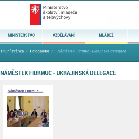
MINISTERSTVO
VZDĚLÁVÁNÍ
MLÁDEŽ
Titulní stránka
⁄
Fotogalerie
⁄
Náměstek Fidrmuc - ukrajinská delegace
NÁMĚSTEK FIDRMUC - UKRAJINSKÁ DELEGACE
Náměstek Fidrmuc -...