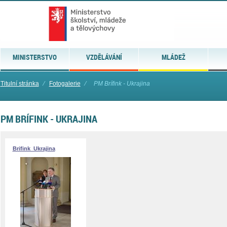
MINISTERSTVO
VZDĚLÁVÁNÍ
MLÁDEŽ
Titulní stránka
⁄
Fotogalerie
⁄
PM Brífink - Ukrajina
PM BRÍFINK - UKRAJINA
Brifink_Ukrajina