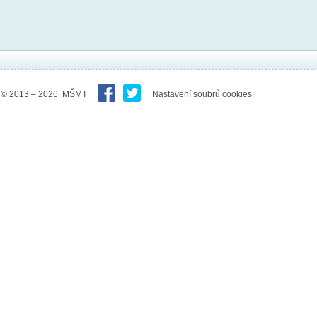
© 2013 – 2026 MŠMT
Nastavení soubrů cookies