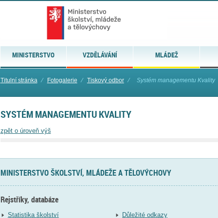
MINISTERSTVO
VZDĚLÁVÁNÍ
MLÁDEŽ
Titulní stránka
⁄
Fotogalerie
⁄
Tiskový odbor
⁄
Systém managementu Kvality
SYSTÉM MANAGEMENTU KVALITY
zpět o úroveň výš
MINISTERSTVO ŠKOLSTVÍ, MLÁDEŽE A TĚLOVÝCHOVY
Rejstříky, databáze
Statistika školství
Důležité odkazy