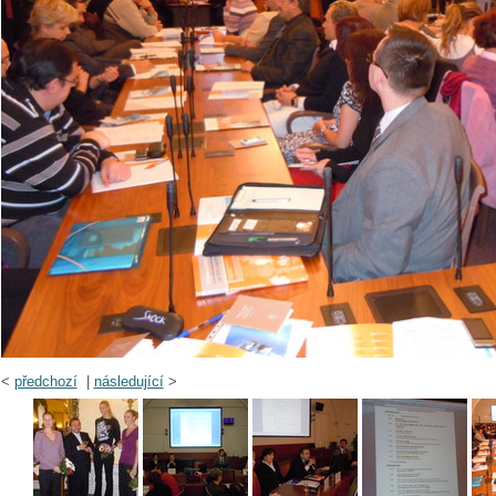
<
předchozí
|
následující
>