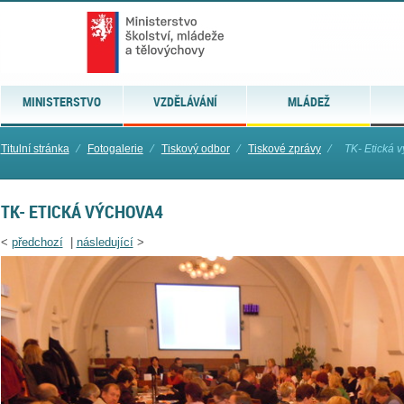
MINISTERSTVO
VZDĚLÁVÁNÍ
MLÁDEŽ
Titulní stránka
⁄
Fotogalerie
⁄
Tiskový odbor
⁄
Tiskové zprávy
⁄
TK- Etická 
TK- ETICKÁ VÝCHOVA4
<
předchozí
|
následující
>