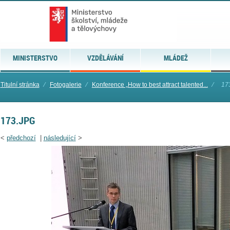
MINISTERSTVO
VZDĚLÁVÁNÍ
MLÁDEŽ
Titulní stránka
⁄
Fotogalerie
⁄
Konference „How to best attract talented...
⁄
17
173.JPG
<
předchozí
|
následující
>