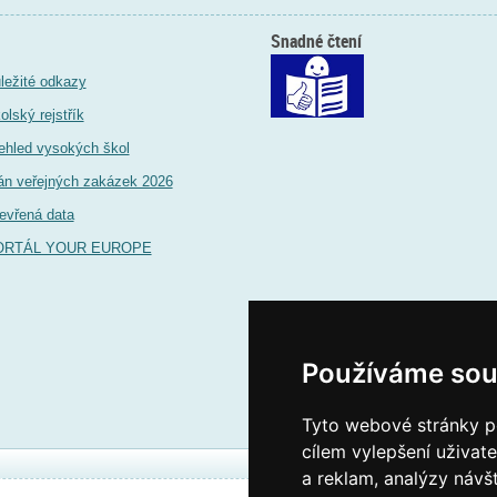
Snadné čtení
ležité odkazy
olský rejstřík
ehled vysokých škol
án veřejných zakázek 2026
evřená data
ORTÁL YOUR EUROPE
Používáme sou
Tyto webové stránky po
cílem vylepšení uživat
a reklam, analýzy návš