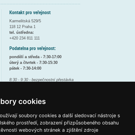
Kontakt pro veřejnost
Karmelitská 529/5
118 12 Praha 1
tel. ústředna:
+420 234 811 111
Podatelna pro veřejnost:
pondělí a středa - 7:30-17:00
úterý a čtvrtek - 7:30-15:30
pátek - 7:30-14:00
8:30 - 9:30 - bezpečnostní přestávka
(více informací
ZDE
)
Elektronická podatelna:
bory cookies
posta@msmt
gov
cz
ID datové schránky:
vidaawt
užívají soubory cookies a další sledovací nástroje s
elského prostředí, zobrazení přizpůsobeného obsahu
těvnosti webových stránek a zjištění zdroje