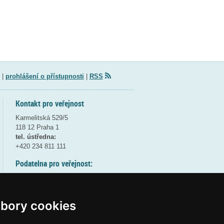
|
prohlášení o přístupnosti
|
RSS
Kontakt pro veřejnost
Karmelitská 529/5
118 12 Praha 1
tel. ústředna:
+420 234 811 111
Podatelna pro veřejnost:
pondělí a středa - 7:30-17:00
úterý a čtvrtek - 7:30-15:30
pátek - 7:30-14:00
bory cookies
8:30 - 9:30 - bezpečnostní přestávka