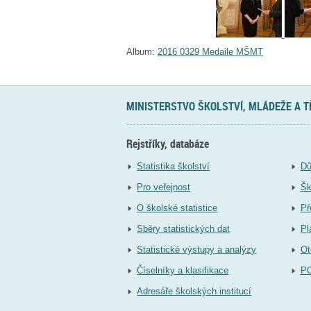
Album:
2016 0329 Medaile MŠMT
MINISTERSTVO ŠKOLSTVÍ, MLÁDEŽE A 
Rejstříky, databáze
Statistika školství
Dů
Pro veřejnost
Šk
O školské statistice
Př
Sběry statistických dat
Pl
Statistické výstupy a analýzy
Ot
Číselníky a klasifikace
P
Adresáře školských institucí