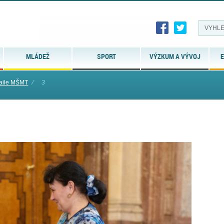
MLÁDEŽ
SPORT
VÝZKUM A VÝVOJ
E
aile MŠMT
⁄
3