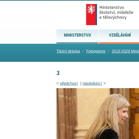
MINISTERSTVO
VZDĚLÁVÁNÍ
Titulní stránka
⁄
Fotogalerie
⁄
2016 0329 Med
3
<
předchozí
|
následující
>