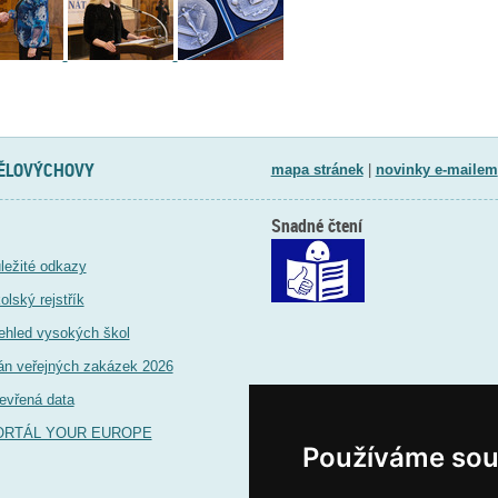
TĚLOVÝCHOVY
mapa stránek
|
novinky e-mailem
Snadné čtení
ležité odkazy
olský rejstřík
ehled vysokých škol
án veřejných zakázek 2026
evřená data
ORTÁL YOUR EUROPE
Používáme sou