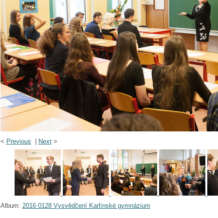
<
Previous
|
Next
>
Album:
2016 0128 Vysvědčení Karlínské gymnázium