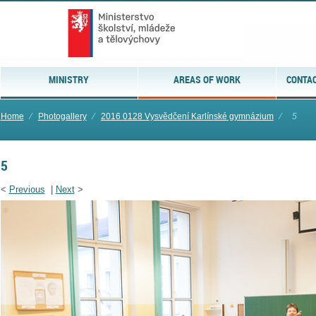
MINISTRY
AREAS OF WORK
CONTAC
Home
⁄
Photogallery
⁄
2016 0128 Vysvědčení Karlínské gymnázium
⁄
5
5
<
Previous
|
Next
>