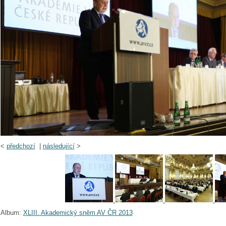
<
předchozí
|
následující
>
Album:
XLIII. Akademický sněm AV ČR 2013