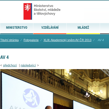
MINISTERSTVO
VZDĚLÁVÁNÍ
MLÁDEŽ
Titulní stránka
⁄
Fotogalerie
⁄
XLIII. Akademický sněm AV ČR 2013
⁄
AV 4
AV 4
<
předchozí
|
následující
>