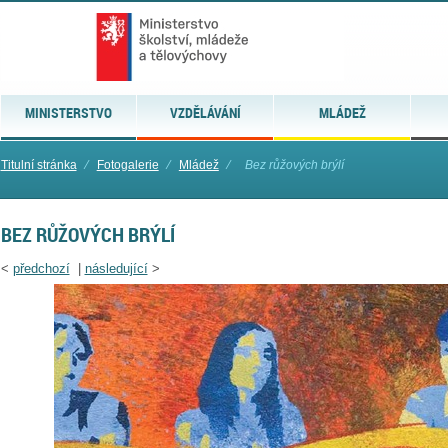
MINISTERSTVO
VZDĚLÁVÁNÍ
MLÁDEŽ
Titulní stránka
⁄
Fotogalerie
⁄
Mládež
⁄
Bez růžových brýlí
BEZ RŮŽOVÝCH BRÝLÍ
<
předchozí
|
následující
>