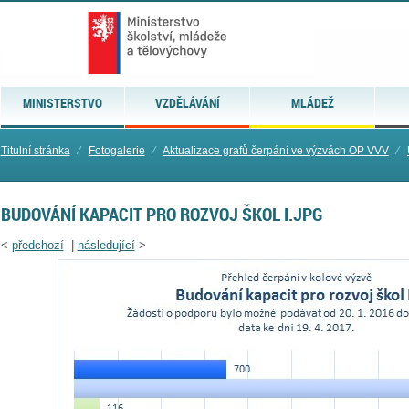
MINISTERSTVO
VZDĚLÁVÁNÍ
MLÁDEŽ
Titulní stránka
⁄
Fotogalerie
⁄
Aktualizace grafů čerpání ve výzvách OP VVV
⁄
BUDOVÁNÍ KAPACIT PRO ROZVOJ ŠKOL I.JPG
<
předchozí
|
následující
>