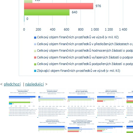
<
předchozí
|
následující
>