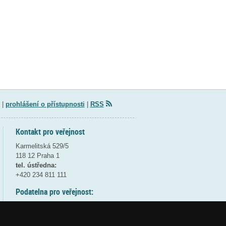
|
prohlášení o přístupnosti
|
RSS
Kontakt pro veřejnost
Karmelitská 529/5
118 12 Praha 1
tel. ústředna:
+420 234 811 111
Podatelna pro veřejnost:
pondělí a středa - 7:30-17:00
úterý a čtvrtek - 7:30-15:30
pátek - 7:30-14:00