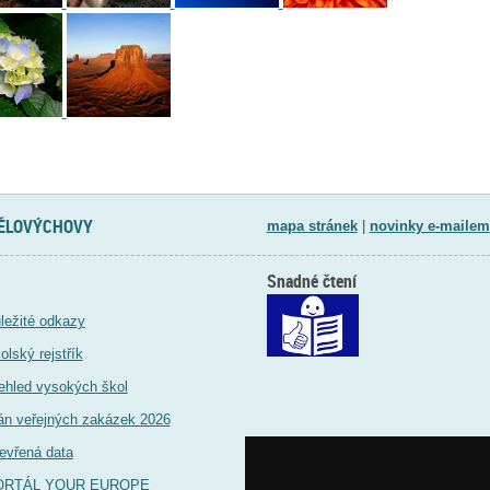
TĚLOVÝCHOVY
mapa stránek
|
novinky e-mailem
Snadné čtení
ležité odkazy
olský rejstřík
ehled vysokých škol
án veřejných zakázek 2026
evřená data
ORTÁL YOUR EUROPE