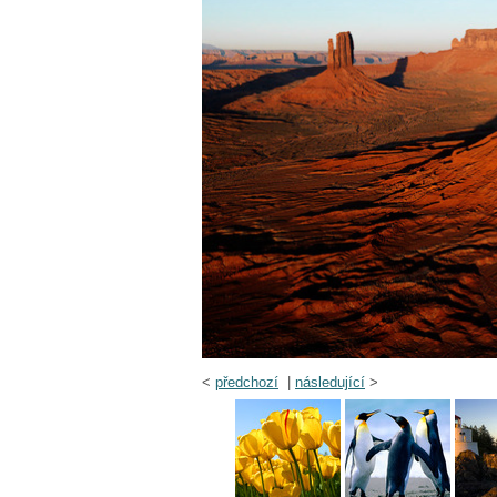
<
předchozí
|
následující
>