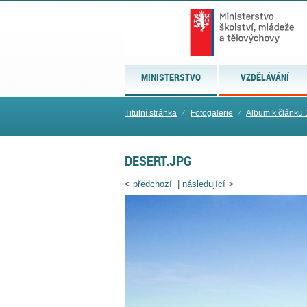
MINISTERSTVO
VZDĚLÁVÁNÍ
Titulní stránka
⁄
Fotogalerie
⁄
Album k článku 
DESERT.JPG
<
předchozí
|
následující
>