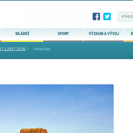
MLÁDEŽ
SPORT
VÝZKUM A VÝVOJ
E
17.1.2017 10:50
⁄
Desert.jpg