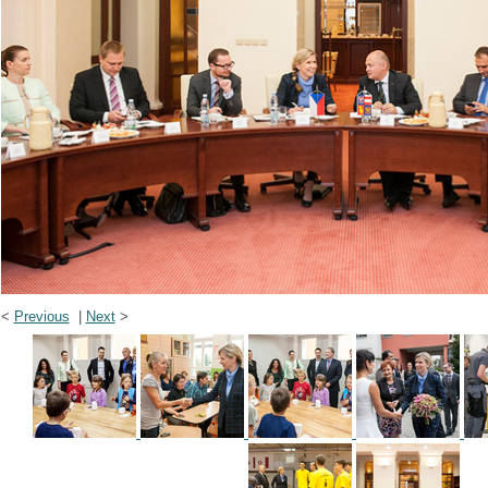
<
Previous
|
Next
>