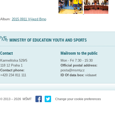
Album:
2015 0911 Výjezd Brno
MINISTRY OF EDUCATION YOUTH AND SPORTS
Contact
Mailroom to the public
Karmelitska 529/5
Mon - Fri 7:30 - 15:30
118 12 Praha 1
Official postal address:
Contact phone:
posta@msmt
cz
+420 234 811 111
ID Of data box:
vidaawt
© 2013 – 2026 MŠMT
Change your cookie preferences