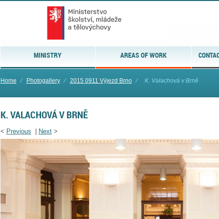
MINISTRY
AREAS OF WORK
CONTAC
Home
⁄
Photogallery
⁄
2015 0911 Výjezd Brno
⁄
K. Valachová v Brně
K. VALACHOVÁ V BRNĚ
<
Previous
|
Next
>