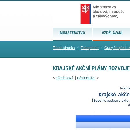
MINISTERSTVO
VZDĚLÁVÁNÍ
Titulní stránka
⁄
Fotogalerie
⁄
Grafy čerpání u
KRAJSKÉ AKČNÍ PLÁNY ROZVOJE
<
předchozí
|
následující
>