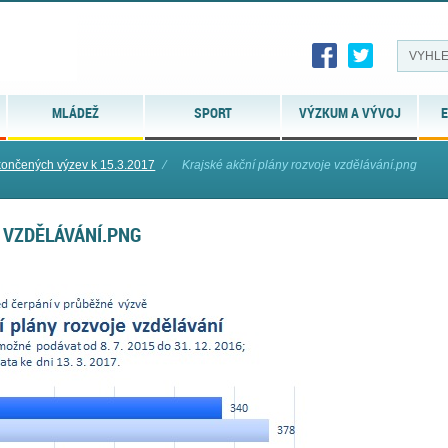
MLÁDEŽ
SPORT
VÝZKUM A VÝVOJ
E
končených výzev k 15.3.2017
⁄
Krajské akční plány rozvoje vzdělávání.png
 VZDĚLÁVÁNÍ.PNG