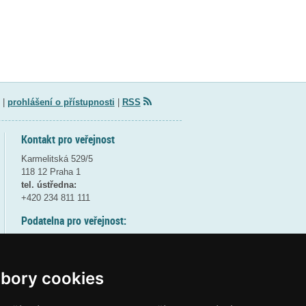
|
prohlášení o přístupnosti
|
RSS
Kontakt pro veřejnost
Karmelitská 529/5
118 12 Praha 1
tel. ústředna:
+420 234 811 111
Podatelna pro veřejnost:
pondělí a středa - 7:30-17:00
úterý a čtvrtek - 7:30-15:30
pátek - 7:30-14:00
bory cookies
8:30 - 9:30 - bezpečnostní přestávka
(více informací
ZDE
)