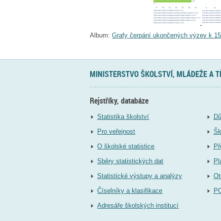
Album:
Grafy čerpání ukončených výzev k 15
MINISTERSTVO ŠKOLSTVÍ, MLÁDEŽE A 
Rejstříky, databáze
Statistika školství
Dů
Pro veřejnost
Šk
O školské statistice
Př
Sběry statistických dat
Pl
Statistické výstupy a analýzy
Ot
Číselníky a klasifikace
P
Adresáře školských institucí