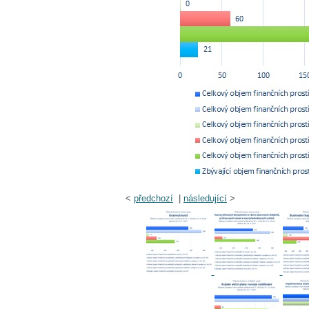
<
předchozí
|
následující
>