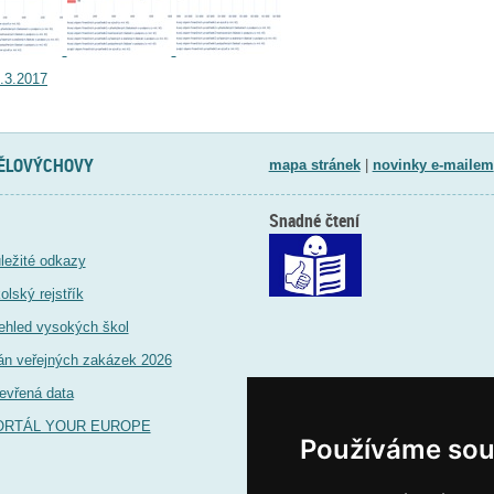
.3.2017
TĚLOVÝCHOVY
mapa stránek
|
novinky e-mailem
Snadné čtení
ležité odkazy
olský rejstřík
ehled vysokých škol
án veřejných zakázek 2026
evřená data
ORTÁL YOUR EUROPE
Používáme sou