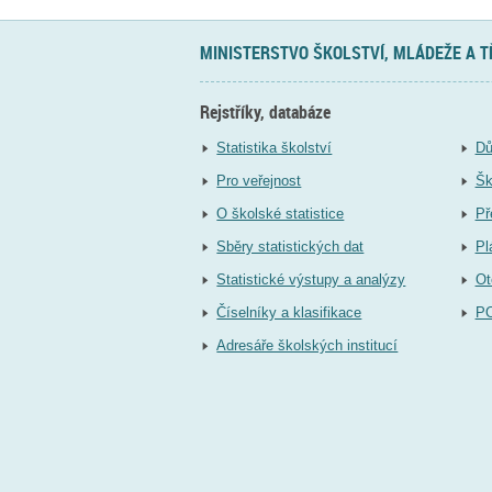
MINISTERSTVO ŠKOLSTVÍ, MLÁDEŽE A 
Rejstříky, databáze
Statistika školství
Dů
Pro veřejnost
Šk
O školské statistice
Př
Sběry statistických dat
Pl
Statistické výstupy a analýzy
Ot
Číselníky a klasifikace
P
Adresáře školských institucí