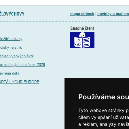
TĚLOVÝCHOVY
mapa stránek
|
novinky e-mailem
Snadné čtení
ležité odkazy
olský rejstřík
ehled vysokých škol
án veřejných zakázek 2026
evřená data
ORTÁL YOUR EUROPE
Používáme sou
Tyto webové stránky po
cílem vylepšení uživat
a reklam, analýzy návš