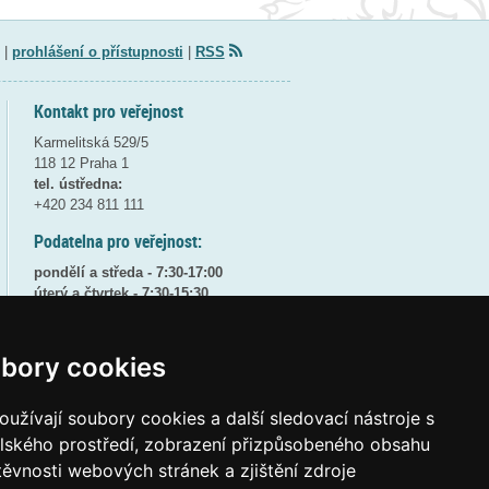
|
prohlášení o přístupnosti
|
RSS
Kontakt pro veřejnost
Karmelitská 529/5
118 12 Praha 1
tel. ústředna:
+420 234 811 111
Podatelna pro veřejnost:
pondělí a středa - 7:30-17:00
úterý a čtvrtek - 7:30-15:30
pátek - 7:30-14:00
8:30 - 9:30 - bezpečnostní přestávka
bory cookies
(více informací
ZDE
)
užívají soubory cookies a další sledovací nástroje s
Elektronická podatelna:
posta@msmt
gov
cz
elského prostředí, zobrazení přizpůsobeného obsahu
těvnosti webových stránek a zjištění zdroje
ID datové schránky:
vidaawt