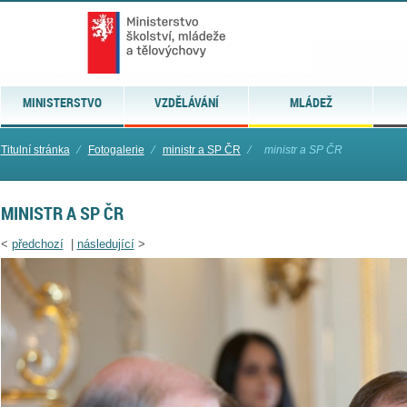
MINISTERSTVO
VZDĚLÁVÁNÍ
MLÁDEŽ
Titulní stránka
⁄
Fotogalerie
⁄
ministr a SP ČR
⁄
ministr a SP ČR
MINISTR A SP ČR
<
předchozí
|
následující
>