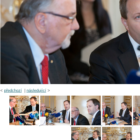
<
předchozí
|
následující
>