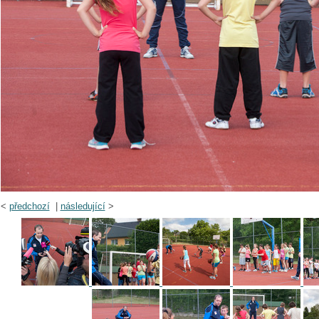
<
předchozí
|
následující
>