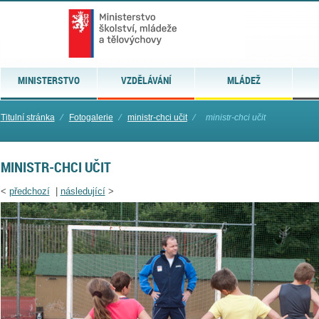
MINISTERSTVO
VZDĚLÁVÁNÍ
MLÁDEŽ
Titulní stránka
⁄
Fotogalerie
⁄
ministr-chci učit
⁄
ministr-chci učit
MINISTR-CHCI UČIT
<
předchozí
|
následující
>