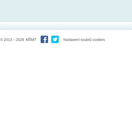
© 2013 – 2026 MŠMT
Nastavení soubrů cookies