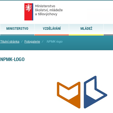
MINISTERSTVO
VZDĚLÁVÁNÍ
MLÁDEŽ
Titulní stránka
⁄
Fotogalerie
⁄
NPMK-logo
NPMK-LOGO