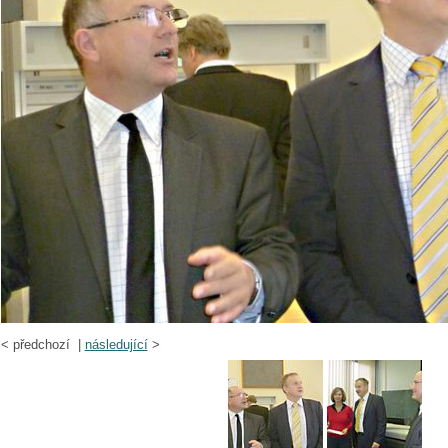
<
předchozí |
následující
>