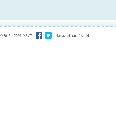
© 2013 – 2026 MŠMT
Nastavení soubrů cookies