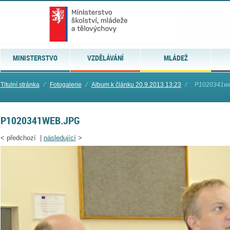
MINISTERSTVO
VZDĚLÁVÁNÍ
MLÁDEŽ
Titulní stránka
⁄
Fotogalerie
⁄
Album k článku 20.9.2013 13:23
⁄
P1020341we
P1020341WEB.JPG
<
předchozí |
následující
>