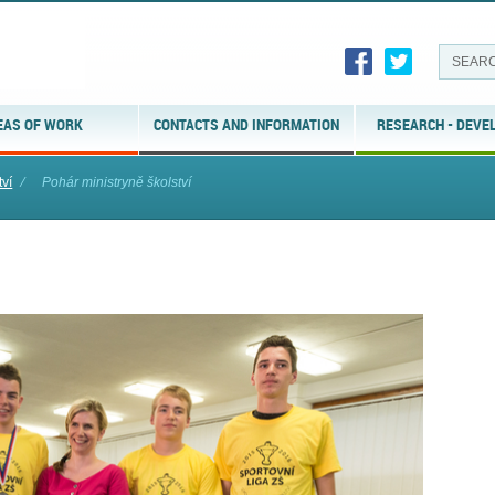
EAS OF WORK
CONTACTS AND INFORMATION
RESEARCH - DEVE
tví
⁄
Pohár ministryně školství