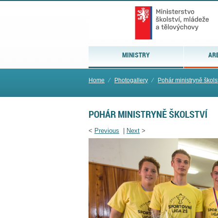
MINISTRY
AR
Home
⁄
Photogallery
⁄
Pohár ministryně škols
POHÁR MINISTRYNĚ ŠKOLSTVÍ
<
Previous
|
Next
>