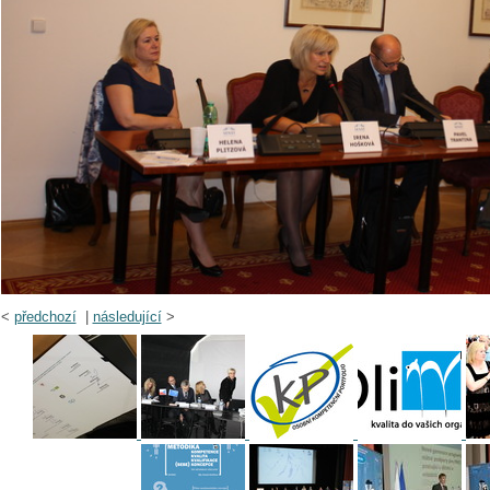
<
předchozí
|
následující
>