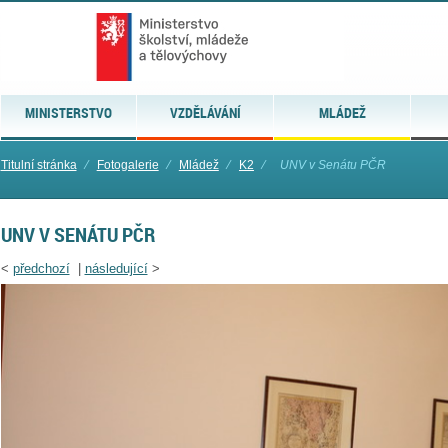
MINISTERSTVO
VZDĚLÁVÁNÍ
MLÁDEŽ
Titulní stránka
⁄
Fotogalerie
⁄
Mládež
⁄
K2
⁄
UNV v Senátu PČR
UNV V SENÁTU PČR
<
předchozí
|
následující
>