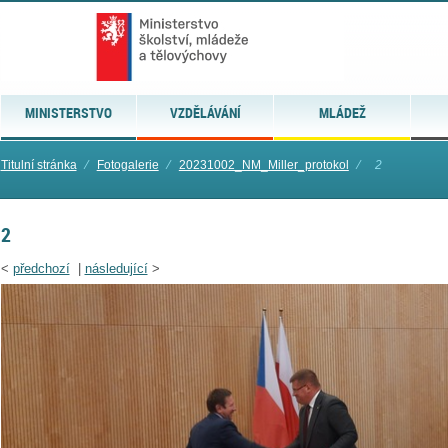
MINISTERSTVO
VZDĚLÁVÁNÍ
MLÁDEŽ
Titulní stránka
⁄
Fotogalerie
⁄
20231002_NM_Miller_protokol
⁄
2
2
<
předchozí
|
následující
>